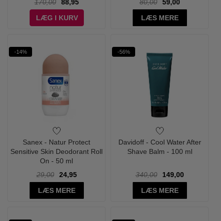
170,00
88,95
80,00
59,00
LÆG I KURV
LÆS MERE
-14%
-56%
Sanex - Natur Protect
Davidoff - Cool Water After
Sensitive Skin Deodorant Roll
Shave Balm - 100 ml
On - 50 ml
29,00
24,95
340,00
149,00
LÆS MERE
LÆS MERE