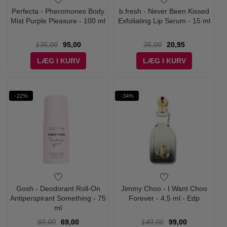
Perfecta - Pheromones Body
b.fresh - Never Been Kissed
Mist Purple Pleasure - 100 ml
Exfoliating Lip Serum - 15 ml
135,00
95,00
35,00
20,95
LÆG I KURV
LÆG I KURV
-22%
-34%
Gosh - Deodorant Roll-On
Jimmy Choo - I Want Choo
Antiperspirant Something - 75
Forever - 4,5 ml - Edp
ml
89,00
69,00
149,00
99,00