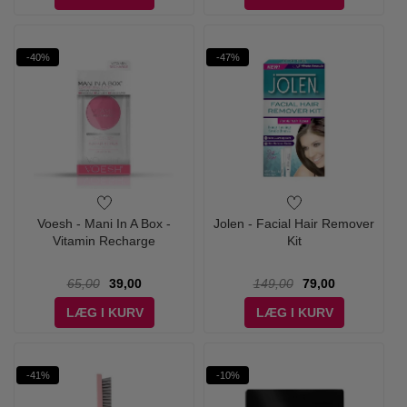
-40%
-47%
Voesh - Mani In A Box -
Jolen - Facial Hair Remover
Vitamin Recharge
Kit
65,00
39,00
149,00
79,00
LÆG I KURV
LÆG I KURV
-41%
-10%