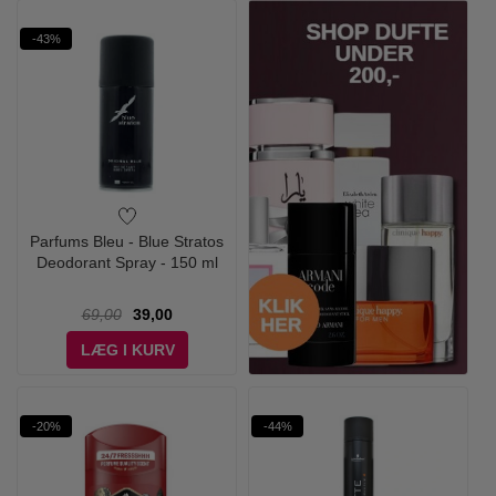
-43%
Parfums Bleu - Blue Stratos
Deodorant Spray - 150 ml
69,00
39,00
LÆG I KURV
-20%
-44%