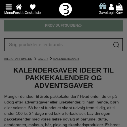
Menu
Forside
Ønskeliste
Gave
Login
Kurv
PRØV DUFTGUIDEN👉
BILLIGPARFUME.DK
GAVER
KALENDERGAVER
KALENDERGAVER IDEER TIL
PAKKEKALENDER OG
ADVENTSGAVER
Mangler du ideer til årets pakkekalender? Hvad enten du er på
udkig efter adventsgaver eller julekalender, til ham, hende, børn
eller voksne. Så har vi fundet et skønt udvalg frem til dig, alt til
under 100 kr. 24 dage med lækre forkælelser. Lav din egen
pakkekalender med vores lækre udvalg af parfume, dufte,
deodoranter, makeup, hår, pleje og skønhedsprodukter. Er bredt