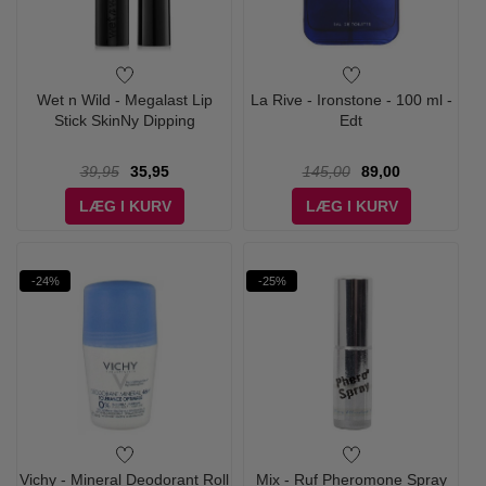
Wet n Wild - Megalast Lip
La Rive - Ironstone - 100 ml -
Stick SkinNy Dipping
Edt
39,95
35,95
145,00
89,00
LÆG I KURV
LÆG I KURV
-24%
-25%
Vichy - Mineral Deodorant Roll
Mix - Ruf Pheromone Spray