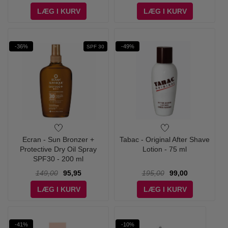
LÆG I KURV
LÆG I KURV
-36%
-49%
SPF 30
Ecran - Sun Bronzer +
Tabac - Original After Shave
Protective Dry Oil Spray
Lotion - 75 ml
SPF30 - 200 ml
149,00
95,95
195,00
99,00
LÆG I KURV
LÆG I KURV
-41%
-10%