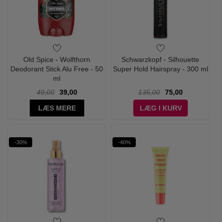
Old Spice - Wolfthorn
Schwarzkopf - Silhouette
Deodorant Stick Alu Free - 50
Super Hold Hairspray - 300 ml
ml
49,00
39,00
135,00
75,00
LÆS MERE
LÆG I KURV
-30%
-40%