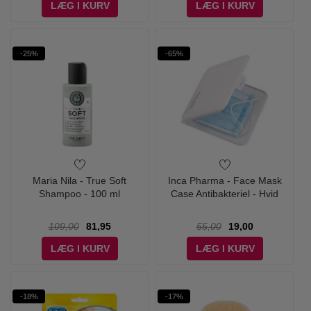
LÆG I KURV
LÆG I KURV
-25%
-65%
Maria Nila - True Soft
Inca Pharma - Face Mask
Shampoo - 100 ml
Case Antibakteriel - Hvid
109,00
81,95
55,00
19,00
LÆG I KURV
LÆG I KURV
-18%
-17%