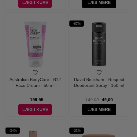
LÆG I KURV
LÆS MERE
-67%
Australian BodyCare - B12
David Beckham - Respect
Face Cream - 50 ml
Deodorant Spray - 150 ml
199,95
149,00
49,00
LÆG I KURV
LÆS MERE
-34%
-23%