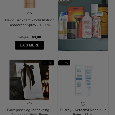
David Beckham - Bold Instinct
Deodorant Spray - 150 ml
149,00
49,00
LÆS MERE
-19%
STR S
Gaveposer og Indpakning -
Ducray - Keracnyl Repair Lip
Gavepose White Every
Balm - 15 ml