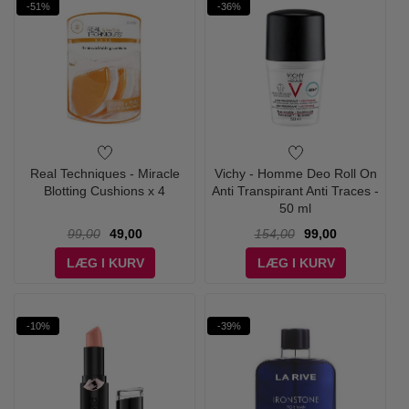
-51%
-36%
Real Techniques - Miracle
Vichy - Homme Deo Roll On
Blotting Cushions x 4
Anti Transpirant Anti Traces -
50 ml
99,00
49,00
154,00
99,00
LÆG I KURV
LÆG I KURV
-10%
-39%