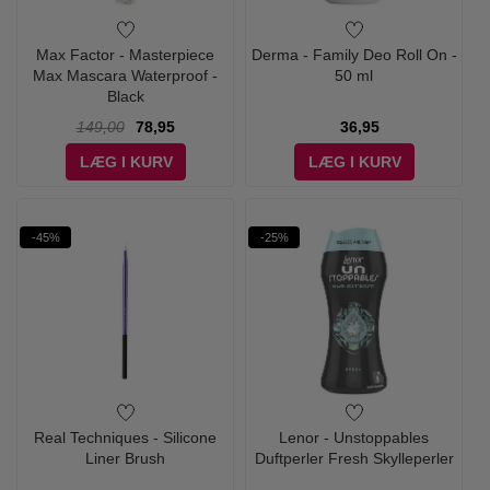
Max Factor - Masterpiece
Derma - Family Deo Roll On -
Max Mascara Waterproof -
50 ml
Black
149,00
78,95
36,95
LÆG I KURV
LÆG I KURV
-45%
-25%
Real Techniques - Silicone
Lenor - Unstoppables
Liner Brush
Duftperler Fresh Skylleperler