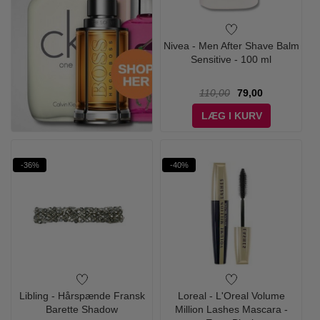
Nivea - Men After Shave Balm
Sensitive - 100 ml
110,00
79,00
LÆG I KURV
-36%
-40%
Libling - Hårspænde Fransk
Loreal - L'Oreal Volume
Barette Shadow
Million Lashes Mascara -