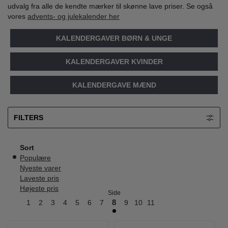
udvalg fra alle de kendte mærker til skønne lave priser. Se også
vores
advents- og julekalender her
KALENDERGAVER BØRN & UNGE
KALENDERGAVER KVINDER
KALENDERGAVE MÆND
FILTERS
Sort
Populære
Nyeste varer
Laveste pris
Højeste pris
Side
1
2
3
4
5
6
7
8
9
10
11