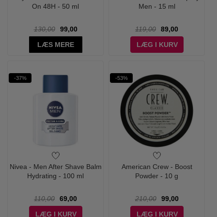
On 48H - 50 ml
Men - 15 ml
130,00
99,00
119,00
89,00
LÆS MERE
LÆG I KURV
-37%
-53%
Nivea - Men After Shave Balm
American Crew - Boost
Hydrating - 100 ml
Powder - 10 g
110,00
69,00
210,00
99,00
LÆG I KURV
LÆG I KURV