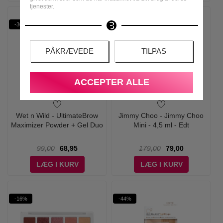
tjenester.
-30%
-56%
PÅKRÆVEDE
TILPAS
ACCEPTER ALLE
Wet n Wild - UltimateBrow
Jimmy Choo - Jimmy Choo
Maximizer Powder + Gel Duo
Mini - 4,5 ml - Edt
99,00
68,95
179,00
79,00
LÆG I KURV
LÆG I KURV
-16%
-44%