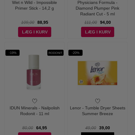
Wet n Wild - Impossible
Physicians Formula -
Primer Stick - 14,2 g
Diamond Plumper Pink
Radiant Cut - 5 ml
109,00
88,95
111,00
94,00
LÆG I KURV
LÆG I KURV
-19%
-20%
RODONIT
IDUN Minerals - Nailpolish
Lenor - Tumble Dryer Sheets
Rodonit - 11 ml
Summer Breeze
80,00
64,95
49,00
39,00