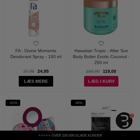
FA - Divine Moments
Hawaiian Tropic - After Sun
Deodorant Spray - 150 ml
Body Butter Exotic Coconut -
250 ml
37,95
24,95
155,00
119,00
LÆS MERE
LÆG I KURV
-61%
-40%
1
⭐⭐⭐⭐⭐ OVER 200.000 GLADE KUNDER