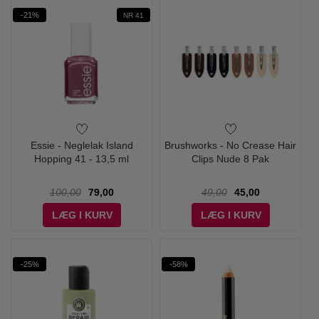
-21%
NR 41
Essie - Neglelak Island
Brushworks - No Crease Hair
Hopping 41 - 13,5 ml
Clips Nude 8 Pak
100,00
79,00
49,00
45,00
LÆG I KURV
LÆG I KURV
-25%
-58%