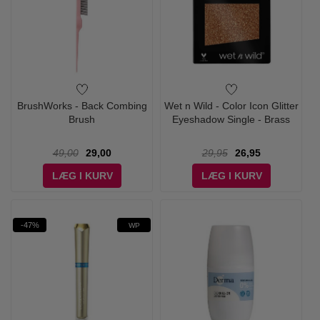
BrushWorks - Back Combing
Wet n Wild - Color Icon Glitter
Brush
Eyeshadow Single - Brass
49,00
29,00
29,95
26,95
LÆG I KURV
LÆG I KURV
-47%
WP