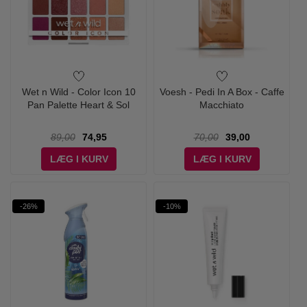
Wet n Wild - Color Icon 10
Voesh - Pedi In A Box - Caffe
Pan Palette Heart & Sol
Macchiato
89,00
74,95
70,00
39,00
LÆG I KURV
LÆG I KURV
-26%
-10%