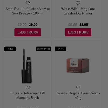
Ambi Pur - Luftfrisker Air Mist
Wet n Wild - Megalast
Sea Breeze - 185 ml
Eyeshadow Primer
39,00
29,00
99,00
88,95
LÆG I KURV
LÆG I KURV
-48%
-26%
WOW PRIS
Loreal - Telescopic Lift
Tabac - Original Beard Wax -
Mascara Black
40 g