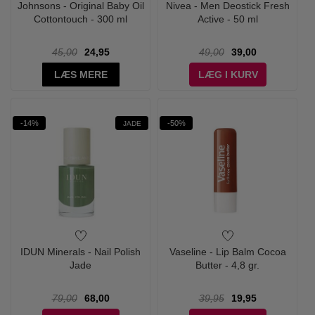
Johnsons - Original Baby Oil
Nivea - Men Deostick Fresh
Cottontouch - 300 ml
Active - 50 ml
45,00
24,95
49,00
39,00
LÆS MERE
LÆG I KURV
-14%
-50%
JADE
IDUN Minerals - Nail Polish
Vaseline - Lip Balm Cocoa
Jade
Butter - 4,8 gr.
79,00
68,00
39,95
19,95