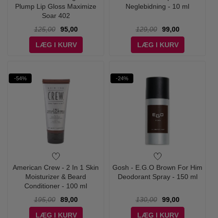
Plump Lip Gloss Maximize
Neglebidning - 10 ml
Soar 402
125,00
95,00
129,00
99,00
LÆG I KURV
LÆG I KURV
-54%
-24%
American Crew - 2 In 1 Skin
Gosh - E.G.O Brown For Him
Moisturizer & Beard
Deodorant Spray - 150 ml
Conditioner - 100 ml
195,00
89,00
130,00
99,00
LÆG I KURV
LÆG I KURV