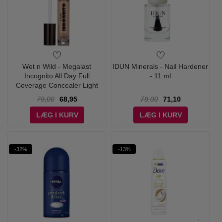
Wet n Wild - Megalast
IDUN Minerals - Nail Hardener
Incognito All Day Full
- 11 ml
Coverage Concealer Light
Medium
79,00
68,95
79,00
71,10
LÆG I KURV
LÆG I KURV
-32%
-13%