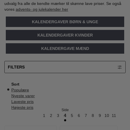
udvalg fra alle de kendte mærker til skønne lave priser. Se også
vores
advents- og julekalender her
KALENDERGAVER BØRN & UNGE
KALENDERGAVER KVINDER
KALENDERGAVE MÆND
FILTERS
Sort
Populære
Nyeste varer
Laveste pris
Højeste pris
Side
1
2
3
4
5
6
7
8
9
10
11