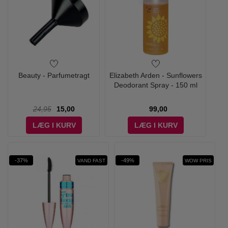
Beauty - Parfumetragt
Elizabeth Arden - Sunflowers
Deodorant Spray - 150 ml
24,95
15,00
99,00
LÆG I KURV
LÆG I KURV
-37%
-49%
VAND FAST
WOW PRIS