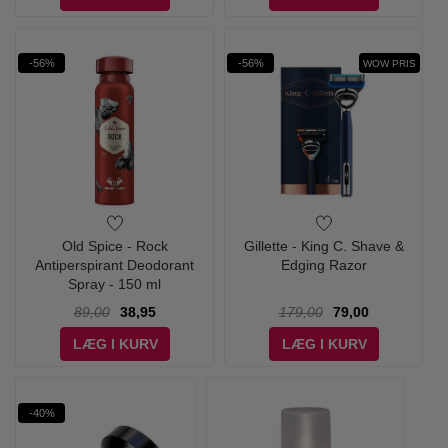
-56%
-56%
WOW PRIS
Old Spice - Rock
Gillette - King C. Shave &
Antiperspirant Deodorant
Edging Razor
Spray - 150 ml
89,00
38,95
179,00
79,00
LÆG I KURV
LÆG I KURV
-40%