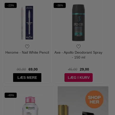
-23%
-36%
Herome - Nail White Pencil
Axe - Apollo Deodorant Spray
- 150 ml
90,00
69,00
45,00
29,00
LÆS MERE
LÆG I KURV
-49%