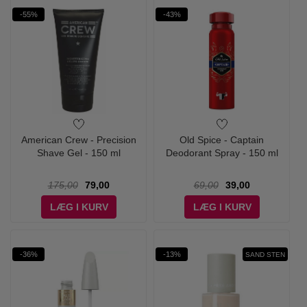
-55%
-43%
American Crew - Precision
Old Spice - Captain
Shave Gel - 150 ml
Deodorant Spray - 150 ml
175,00
79,00
69,00
39,00
LÆG I KURV
LÆG I KURV
-36%
-13%
SAND STEN