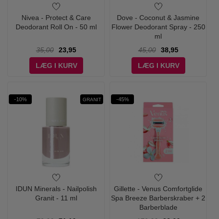
Nivea - Protect & Care
Dove - Coconut & Jasmine
Deodorant Roll On - 50 ml
Flower Deodorant Spray - 250
ml
35,00
23,95
45,00
38,95
LÆG I KURV
LÆG I KURV
-10%
-45%
GRANIT
IDUN Minerals - Nailpolish
Gillette - Venus Comfortglide
Granit - 11 ml
Spa Breeze Barberskraber + 2
Barberblade