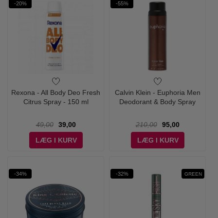
-20%
-55%
Rexona - All Body Deo Fresh
Calvin Klein - Euphoria Men
Citrus Spray - 150 ml
Deodorant & Body Spray
49,00
39,00
210,00
95,00
LÆG I KURV
LÆG I KURV
-34%
-32%
GREEN