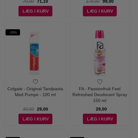
79,00
71,10
179,00
99,00
LÆG I KURV
LÆG I KURV
-26%
Colgate - Original Tandpasta
FA - Passionfruit Feel
Med Pumpe - 100 ml
Refreshed Deodorant Spray
150 ml
39,00
29,00
29,00
LÆG I KURV
LÆG I KURV