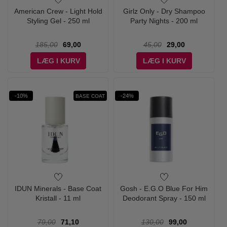
American Crew - Light Hold
Girlz Only - Dry Shampoo
Styling Gel - 250 ml
Party Nights - 200 ml
185,00
69,00
45,00
29,00
LÆG I KURV
LÆG I KURV
-10%
-24%
BASE COAT
IDUN Minerals - Base Coat
Gosh - E.G.O Blue For Him
Kristall - 11 ml
Deodorant Spray - 150 ml
79,00
71,10
130,00
99,00