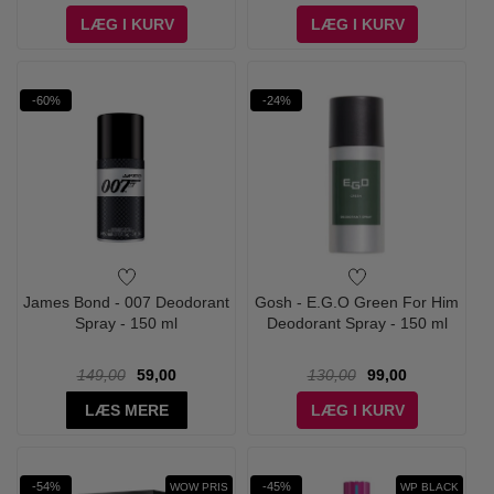
LÆG I KURV
LÆG I KURV
-60%
-24%
James Bond - 007 Deodorant
Gosh - E.G.O Green For Him
Spray - 150 ml
Deodorant Spray - 150 ml
149,00
59,00
130,00
99,00
LÆS MERE
LÆG I KURV
-54%
-45%
WOW PRIS
WP BLACK