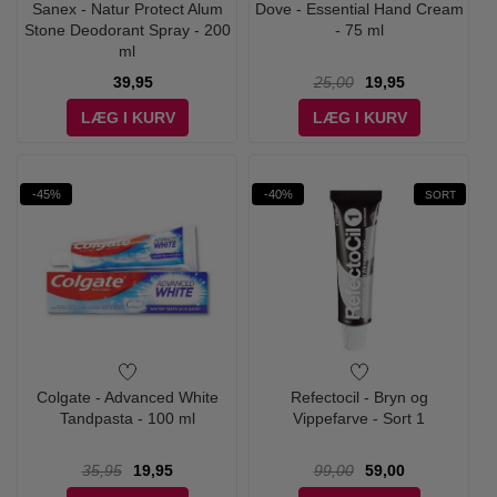
Sanex - Natur Protect Alum
Dove - Essential Hand Cream
Stone Deodorant Spray - 200
- 75 ml
ml
39,95
25,00
19,95
LÆG I KURV
LÆG I KURV
-45%
-40%
SORT
Colgate - Advanced White
Refectocil - Bryn og
Tandpasta - 100 ml
Vippefarve - Sort 1
35,95
19,95
99,00
59,00