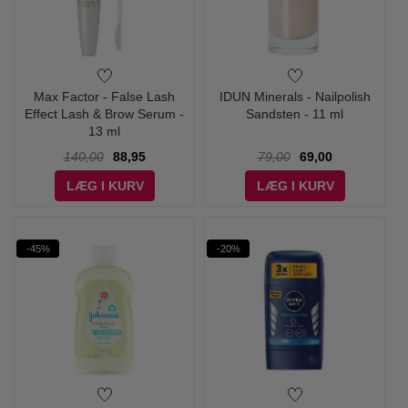
Max Factor - False Lash
IDUN Minerals - Nailpolish
Effect Lash & Brow Serum -
Sandsten - 11 ml
13 ml
140,00
88,95
79,00
69,00
LÆG I KURV
LÆG I KURV
-45%
-20%