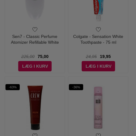
Sen7 - Classic Perfume
Colgate - Sensation White
Atomizer Refillable White
Toothpaste - 75 ml
225,00
75,00
24,95
19,95
LÆG I KURV
LÆG I KURV
-63%
-36%