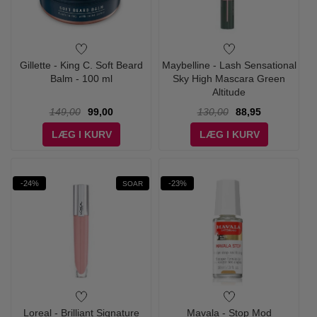
Gillette - King C. Soft Beard
Maybelline - Lash Sensational
Balm - 100 ml
Sky High Mascara Green
Altitude
149,00
99,00
130,00
88,95
LÆG I KURV
LÆG I KURV
-24%
-23%
SOAR
Loreal - Brilliant Signature
Mavala - Stop Mod