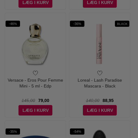
LÆG I KURV
LÆG I KURV
-46%
-36%
BLACK
Versace - Eros Pour Femme
Loreal - Lash Paradise
Mini - 5 ml - Edp
Mascara - Black
145,00
79,00
140,00
88,95
LÆG I KURV
LÆG I KURV
-35%
-54%