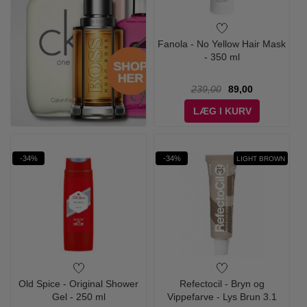
Fanola - No Yellow Hair Mask
- 350 ml
239,00
89,00
LÆG I KURV
-34%
-34%
LIGHT BROWN
Old Spice - Original Shower
Refectocil - Bryn og
Gel - 250 ml
Vippefarve - Lys Brun 3.1