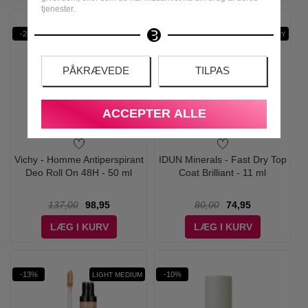
tjenester.
-28%
FAST DRY
PÅKRÆVEDE
TILPAS
ACCEPTER ALLE
Vichy - Homme Antiperspirant
IDUN Minerals - Fast Dry Top
Deo Roll On 48H - 50 ml
Coat Brilliant - 11 ml
137,00
98,95
80,00
74,95
LÆG I KURV
LÆG I KURV
-13%
-10%
LIGHT MEDIUM