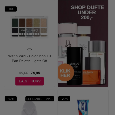
-16%
Wet n Wild - Color Icon 10
Pan Palette Lights Off
89,00
74,95
LÆG I KURV
-67%
-20%
REFILLABLE TRAVEL