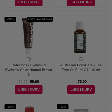
LÆG I KURV
LÆG I KURV
-34%
3 NATURAL BROWN
Refectocil - Eyelash &
Australian BodyCare - Tea
Eyebrow Color Natural Brown
Tree Oil Pure Oil - 10 ml
3
89,00
59,00
75,00
LÆG I KURV
LÆG I KURV
-55%
-51%