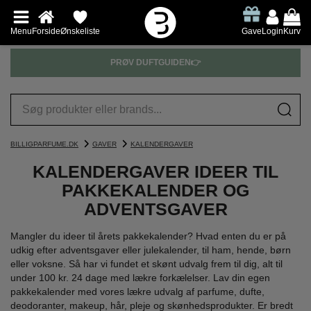
Menu
Forside
Ønskeliste
Gave
Login
Kurv
PRØV DUFTGUIDEN👉
BILLIGPARFUME.DK
GAVER
KALENDERGAVER
KALENDERGAVER IDEER TIL
PAKKEKALENDER OG
ADVENTSGAVER
Mangler du ideer til årets pakkekalender? Hvad enten du er på
udkig efter adventsgaver eller julekalender, til ham, hende, børn
eller voksne. Så har vi fundet et skønt udvalg frem til dig, alt til
under 100 kr. 24 dage med lækre forkælelser. Lav din egen
pakkekalender med vores lækre udvalg af parfume, dufte,
deodoranter, makeup, hår, pleje og skønhedsprodukter. Er bredt