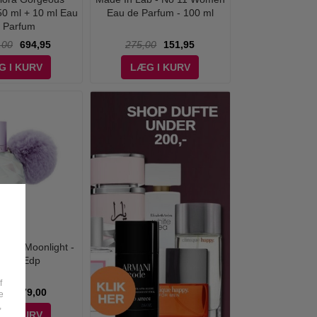
50 ml + 10 ml Eau
Eau de Parfum - 100 ml
 Parfum
,00
694,95
275,00
151,95
G I KURV
LÆG I KURV
nde - Moonlight -
 ml - Edp
f
00
379,00
e
,
G I KURV