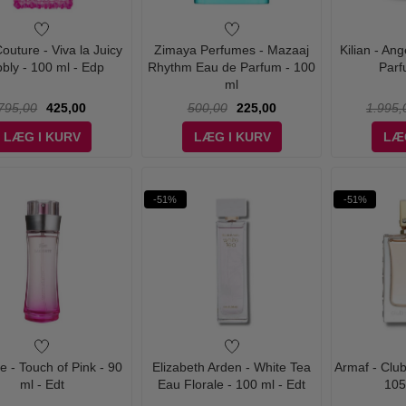
Couture - Viva la Juicy
Zimaya Perfumes - Mazaaj
Kilian - An
bly - 100 ml - Edp
Rhythm Eau de Parfum - 100
Parf
ml
795,00
425,00
500,00
225,00
1.995,
LÆG I KURV
LÆG I KURV
LÆ
-51%
-51%
e - Touch of Pink - 90
Elizabeth Arden - White Tea
Armaf - Clu
ml - Edt
Eau Florale - 100 ml - Edt
105