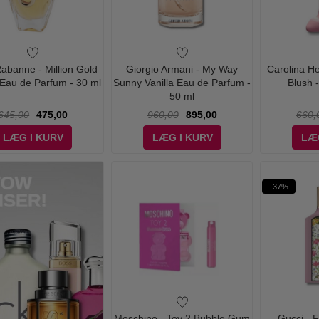
abanne - Million Gold
Giorgio Armani - My Way
Carolina He
 Eau de Parfum - 30 ml
Sunny Vanilla Eau de Parfum -
Blush 
50 ml
645,00
475,00
960,00
895,00
660,
LÆG I KURV
LÆG I KURV
LÆ
-37%
Moschino - Toy 2 Bubble Gum
Gucci - 