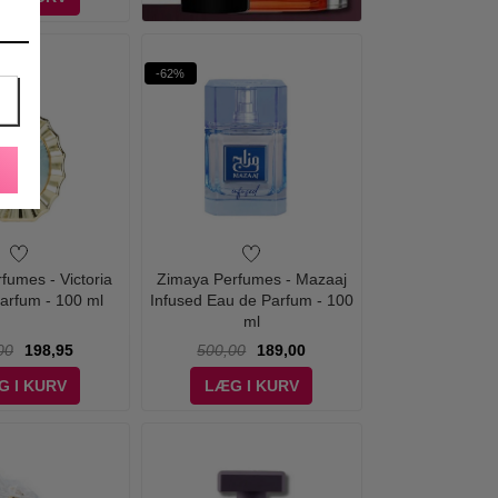
-62%
rfumes - Victoria
Zimaya Perfumes - Mazaaj
arfum - 100 ml
Infused Eau de Parfum - 100
ml
00
198,95
500,00
189,00
G I KURV
LÆG I KURV