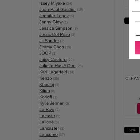
Issey Miyake
(24)
Jean Paul Gaultier
(18)
Jennifer Lopez
(5)
-20%
Jenny Glow
(1)
Jessica Simpson
(2)
Jesus Del Pozo
(3)
Jil Sander
(2)
Jimmy Choo
(39)
JOOP
(1)
Juicy Couture
(22)
Juliette Has A Gun
(26)
Karl Lagerfeld
(14)
Kenzo
CLEAN 
(25)
Khadlaj
(9)
Kilian
(8)
Korloff
(1)
Kylie Jenner
(3)
La Rive
(2)
Lacoste
(9)
Lalique
(5)
Lancaster
(1)
-51%
Lancome
(37)