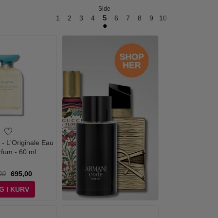
Side
1
2
3
4
5
6
7
8
9
10
11
12
13
14
 - L'Originale Eau
rfum - 60 ml
00
695,00
G I KURV