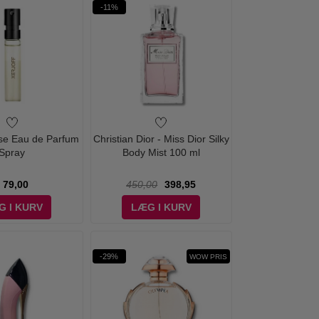
-11%
use Eau de Parfum
Christian Dior - Miss Dior Silky
Spray
Body Mist 100 ml
79,00
450,00
398,95
G I KURV
LÆG I KURV
-29%
WOW PRIS