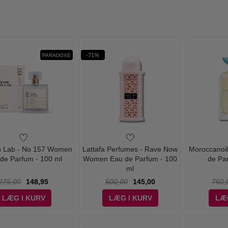
-71%
PARADOXE
n Lab - No 157 Women
Lattafa Perfumes - Rave Now
Moroccanoil
de Parfum - 100 ml
Women Eau de Parfum - 100
de Pa
ml
275,00
148,95
500,00
145,00
750,
LÆG I KURV
LÆG I KURV
LÆ