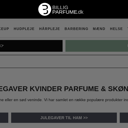
KEUP
HUDPLEJE
HÅRPLEJE
BARBERING
MÆND
HELSE
UFTGUIDEN👉
EGAVER KVINDER PARFUME & SKØ
 kone eller en sød veninde. Vi har samlet en række populære produkter 
JULEGAVER TIL HAM >>