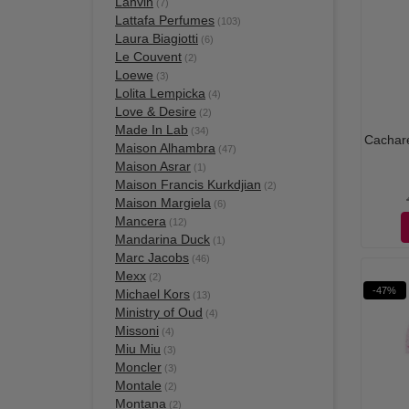
Lanvin
(7)
Lattafa Perfumes
(103)
Laura Biagiotti
(6)
Le Couvent
(2)
Loewe
(3)
Lolita Lempicka
(4)
Love & Desire
(2)
Made In Lab
(34)
Cachare
Maison Alhambra
(47)
Maison Asrar
(1)
Maison Francis Kurkdjian
(2)
Maison Margiela
(6)
Mancera
(12)
Mandarina Duck
(1)
Marc Jacobs
(46)
Mexx
(2)
-47%
Michael Kors
(13)
Ministry of Oud
(4)
Missoni
(4)
Miu Miu
(3)
Moncler
(3)
Montale
(2)
Montana
(2)