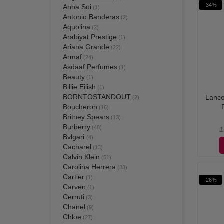
-34%
Anna Sui
(1)
Antonio Banderas
(2)
Aquolina
(2)
Arabiyat Prestige
(1)
Ariana Grande
(22)
Armaf
(24)
Asdaaf Perfumes
(1)
Beauty
(1)
Billie Eilish
(1)
BORNTOSTANDOUT
Lanco
(2)
Boucheron
(16)
Britney Spears
(13)
Burberry
(48)
1
Bvlgari
(4)
Cacharel
(13)
Calvin Klein
(51)
Carolina Herrera
(33)
Cartier
(1)
-26%
Carven
(1)
Cerruti
(3)
Chanel
(9)
Chloe
(27)