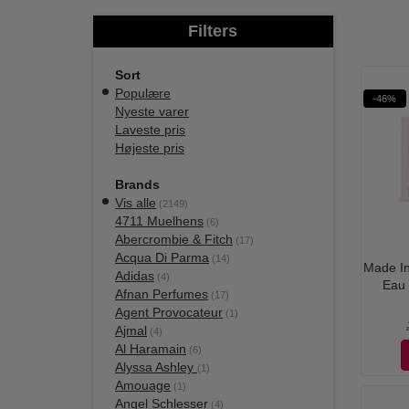
Filters
Sort
Populære
-46%
Nyeste varer
Laveste pris
Højeste pris
Brands
Vis alle
(2149)
4711 Muelhens
(6)
Abercrombie & Fitch
(17)
Acqua Di Parma
(14)
Made I
Adidas
(4)
Eau 
Afnan Perfumes
(17)
Agent Provocateur
(1)
Ajmal
(4)
Al Haramain
(6)
Alyssa Ashley
(1)
Amouage
(1)
Angel Schlesser
(4)