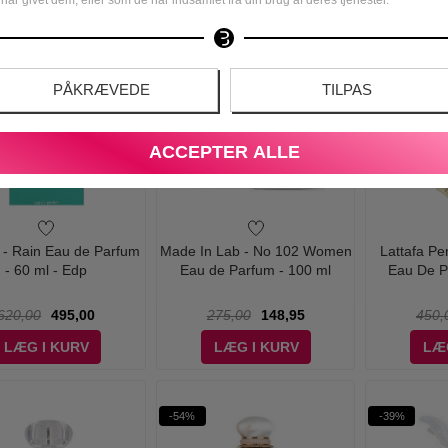
-46%
-56%
PÅKRÆVEDE
TILPAS
ACCEPTER ALLE
- Rain Eau de Parfum
Made In Lab - No 102 Women
Lattafa Pe
- 60 ml - Edp
Eau de Parfum - 100 ml
Eau De P
620,00
495,00
275,00
148,95
450,
LÆG I KURV
LÆG I KURV
LÆ
-54%
-39%