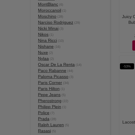
MontBlanc
(6)
Moroccanoil
(1)
Moschino
Juicy 
(28)
Narciso Rodriguez
Bub
(29)
Nicki Minaj
(3)
Nikos
(1)
Nina Ricci
(10)
Nishane
(16)
Nuxe
(2)
Nylaa
(2)
Oscar De La Renta
(14)
-53%
Paco Rabanne
(44)
Paloma Picasso
(3)
Paris Corner
(34)
Paris Hilton
(1)
Pepe Jeans
(5)
Pherostrong
(22)
Philipp Plein
(1)
Police
(7)
Prada
(28)
Lacost
Ralph Lauren
(5)
Rasasi
(5)