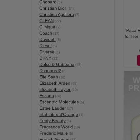
Chopard
(5)
Christian Dior
(24)
Christina Aguilera
(7)
CLEAN
(27)
Clinique
(7)
Paco R
Coach
(17)
for Her
Davidoff
(5)
Diesel
(5)
Diverse
(1)
DKNY
(33)
Dolce & Gabbana
(45)
Dsquared2
(8)
Elie Saab
(18)
Elizabeth Arden
(65)
Elizabeth Taylor
(10)
Escada
(20)
Escentric Molecules
(5)
Estee Lauder
(17)
Etat Libre d'Orange
(1)
Fenty Beauty
(1)
Fragrance World
(10)
Frederic Malle
(5)
French Avenue
(13)