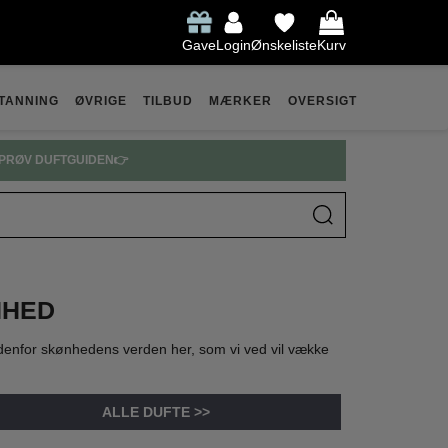
Gave
Login
Ønskeliste
Kurv
TANNING
ØVRIGE
TILBUD
MÆRKER
OVERSIGT
PRADA PARFUME SPAR OP TIL 30% 👉
NHED
indenfor skønhedens verden her, som vi ved vil vække
ALLE DUFTE >>