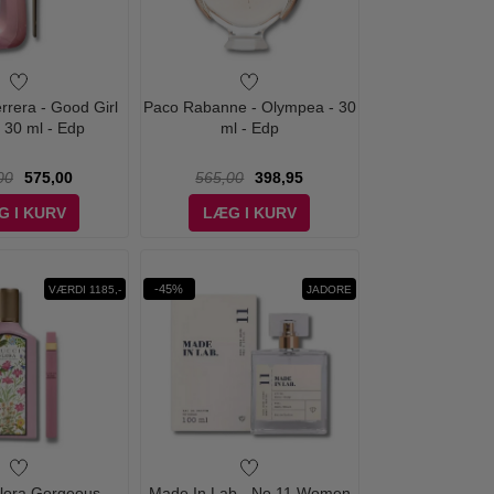
rrera - Good Girl
Paco Rabanne - Olympea - 30
- 30 ml - Edp
ml - Edp
00
575,00
565,00
398,95
G I KURV
LÆG I KURV
-45%
VÆRDI 1185,-
JADORE
Flora Gorgeous
Made In Lab - No 11 Women