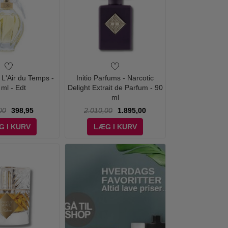
- L'Air du Temps -
Initio Parfums - Narcotic
 ml - Edt
Delight Extrait de Parfum - 90
ml
00
398,95
2.010,00
1.895,00
G I KURV
LÆG I KURV