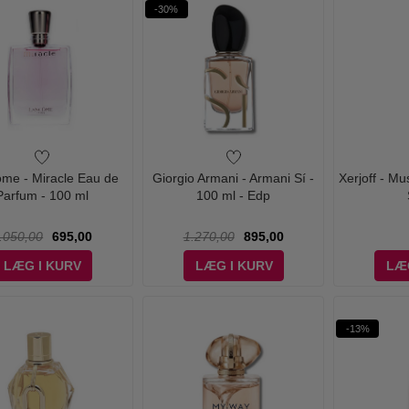
-30%
me - Miracle Eau de
Giorgio Armani - Armani Sí -
Xerjoff - M
Parfum - 100 ml
100 ml - Edp
.050,00
695,00
1.270,00
895,00
LÆG I KURV
LÆG I KURV
LÆ
-13%