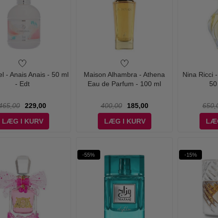
l - Anais Anais - 50 ml
Maison Alhambra - Athena
Nina Ricci 
- Edt
Eau de Parfum - 100 ml
50
465,00
229,00
400,00
185,00
650,
LÆG I KURV
LÆG I KURV
LÆ
-55%
-15%