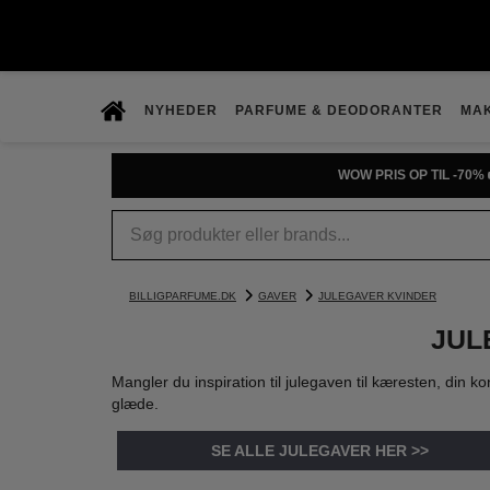
NYHEDER
PARFUME & DEODORANTER
MA
PRØV D
BILLIGPARFUME.DK
GAVER
JULEGAVER KVINDER
JUL
Mangler du inspiration til julegaven til kæresten, din
glæde.
SE ALLE JULEGAVER HER >>