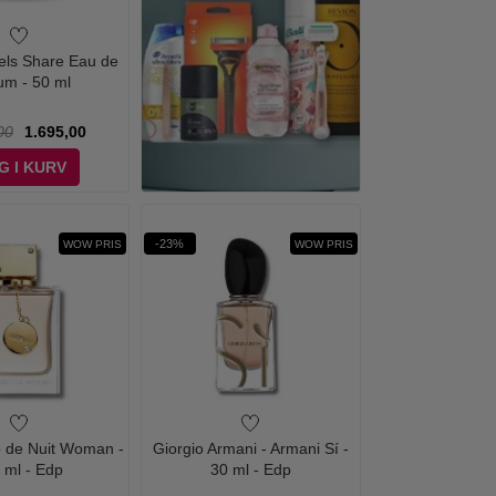
gels Share Eau de
um - 50 ml
00
1.695,00
G I KURV
-23%
WOW PRIS
WOW PRIS
b de Nuit Woman -
Giorgio Armani - Armani Sí -
 ml - Edp
30 ml - Edp