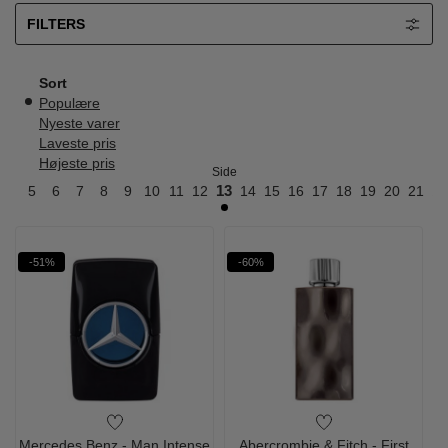
FILTERS
Sort
Populære
Nyeste varer
Laveste pris
Højeste pris
Side
4
5
6
7
8
9
10
11
12
13
14
15
16
17
18
19
20
21
22
-51%
-60%
Mercedes Benz - Man Intense
Abercrombie & Fitch - First