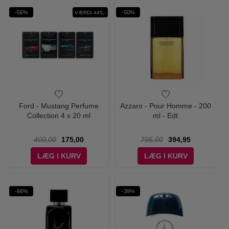
-56%
-50%
VÆRDI 445,-
Ford - Mustang Perfume
Azzaro - Pour Homme - 200
Collection 4 x 20 ml
ml - Edt
400,00
175,00
795,00
394,95
LÆG I KURV
LÆG I KURV
-66%
-39%