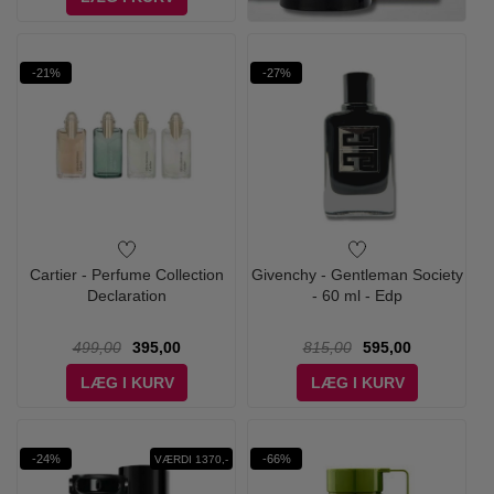
-21%
-27%
Cartier - Perfume Collection
Givenchy - Gentleman Society
Declaration
- 60 ml - Edp
499,00
395,00
815,00
595,00
LÆG I KURV
LÆG I KURV
-24%
-66%
VÆRDI 1370,-