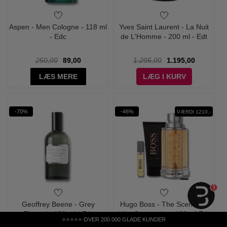
Aspen - Men Cologne - 118 ml
Yves Saint Laurent - La Nuit
- Edc
de L'Homme - 200 ml - Edt
250,00
89,00
1.295,00
1.195,00
LÆS MERE
LÆG I KURV
-70%
-46%
VÆRDI 1210,-
1
Geoffrey Beene - Grey
Hugo Boss - The Scent For
Flannel - 120 ml - Edt
Him Gaveæske - 100 ml Edt
⭐⭐⭐⭐⭐ OVER 200.000 GLADE KUNDER