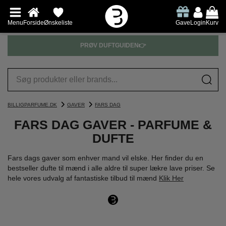
Menu
Forside
Ønskeliste
Gave
Login
Kurv
PRØV DUFTGUIDEN👉
BILLIGPARFUME.DK
GAVER
FARS DAG
FARS DAG GAVER - PARFUME &
DUFTE
Fars dags gaver som enhver mand vil elske. Her finder du en
bestseller dufte til mænd i alle aldre til super lækre lave priser. Se
hele vores udvalg af fantastiske tilbud til mænd
Klik Her