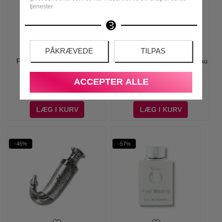
tjenester.
PÅKRÆVEDE
TILPAS
Paco Rabanne - Phantom
Viktor & Rolf - Spicebomb Eau
Parfum - 100 ml
de Toilette - 50 ml
ACCEPTER ALLE
1.030,00
795,00
695,00
374,95
LÆG I KURV
LÆG I KURV
-46%
-57%