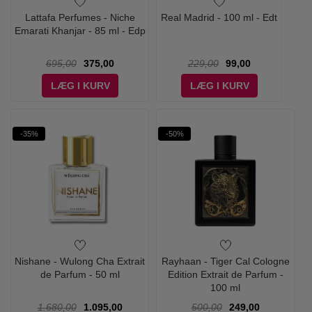
Lattafa Perfumes - Niche
Real Madrid - 100 ml - Edt
Emarati Khanjar - 85 ml - Edp
695,00
375,00
229,00
99,00
LÆG I KURV
LÆG I KURV
-35%
-50%
Nishane - Wulong Cha Extrait
Rayhaan - Tiger Cal Cologne
de Parfum - 50 ml
Edition Extrait de Parfum -
100 ml
1.680,00
1.095,00
500,00
249,00