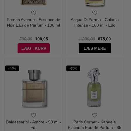
French Avenue - Essence de
Acqua Di Parma - Colonia
Noir Eau de Parfum - 100 ml
Intensa - 100 ml - Edc
500,00
198,95
1.290,00
875,00
LÆG I KURV
LÆS MERE
-44%
-70%
Baldessarini - Ambre - 90 ml -
Paris Corner - Kaheela
Edt
Platinum Eau de Parfum - 85