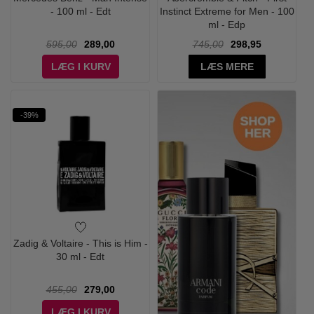
- 100 ml - Edt
Instinct Extreme for Men - 100
ml - Edp
595,00
289,00
745,00
298,95
LÆG I KURV
LÆS MERE
-39%
Zadig & Voltaire - This is Him -
30 ml - Edt
455,00
279,00
LÆG I KURV