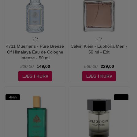
4711 Muelhens - Pure Breeze
Calvin Klein - Euphoria Men -
Of Himalaya Eau de Cologne
50 ml - Edt
Intense - 50 ml
300,00
149,00
560,00
229,00
LÆG I KURV
LÆG I KURV
-64%