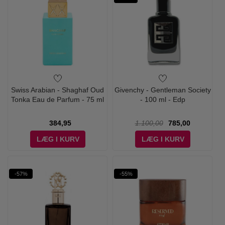
Swiss Arabian - Shaghaf Oud
Givenchy - Gentleman Society
Tonka Eau de Parfum - 75 ml
- 100 ml - Edp
384,95
1.100,00
785,00
LÆG I KURV
LÆG I KURV
-57%
-55%