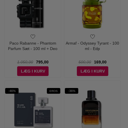
Paco Rabanne - Phantom
Armaf - Odyssey Tyrant - 100
Parfum Sæt - 100 ml + Deo
ml - Edp
1.050,00
795,00
500,00
169,00
LÆG I KURV
LÆG I KURV
-46%
-36%
EROS