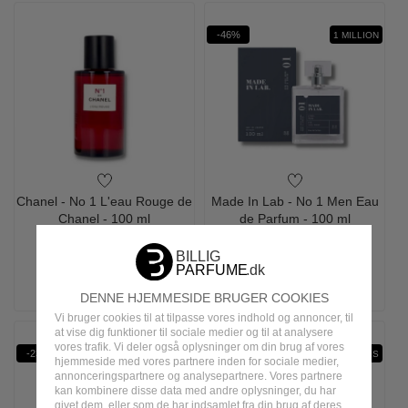
-46%
1 MILLION
Chanel - No 1 L'eau Rouge de
Made In Lab - No 1 Men Eau
Chanel - 100 ml
de Parfum - 100 ml
1.095,00
995,00
275,00
148,95
LÆS MERE
LÆG I KURV
DENNE HJEMMESIDE BRUGER COOKIES
Vi bruger cookies til at tilpasse vores indhold og annoncer, til
at vise dig funktioner til sociale medier og til at analysere
vores trafik. Vi deler også oplysninger om din brug af vores
-23%
-46%
WOW PRIS
hjemmeside med vores partnere inden for sociale medier,
annonceringspartnere og analysepartnere. Vores partnere
kan kombinere disse data med andre oplysninger, du har
givet dem, eller som de har indsamlet fra din brug af deres