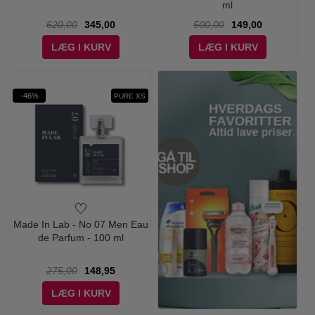
ml
620,00
345,00
500,00
149,00
LÆG I KURV
LÆG I KURV
-46%
PURE XS
Made In Lab - No 07 Men Eau
de Parfum - 100 ml
275,00
148,95
LÆG I KURV