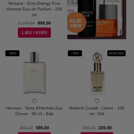
Versace - Eros Energy Pour
Homme Eau de Parfum - 200
ml
1.190,00
895,00
LÆG I KURV
-26%
-70%
WOW PRIS
Hermes - Terre d'Hermés Eau
Roberto Cavalli - Uomo - 100
Givree - 50 ml - Edp
ml - Edt
800,00
595,00
795,00
235,00