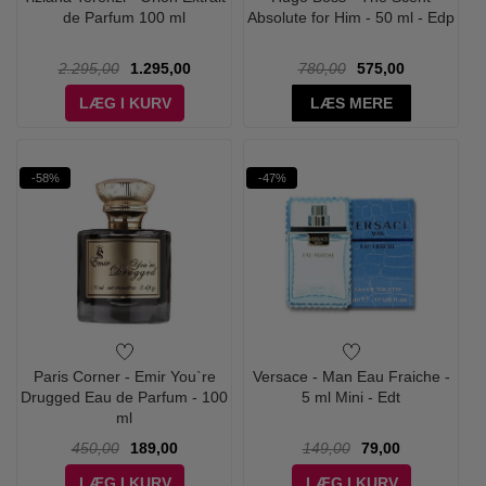
de Parfum 100 ml
Absolute for Him - 50 ml - Edp
2.295,00
1.295,00
780,00
575,00
LÆG I KURV
LÆS MERE
-58%
-47%
Paris Corner - Emir You`re
Versace - Man Eau Fraiche -
Drugged Eau de Parfum - 100
5 ml Mini - Edt
ml
450,00
189,00
149,00
79,00
LÆG I KURV
LÆG I KURV