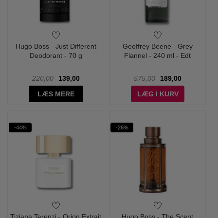
Hugo Boss - Just Different
Geoffrey Beene - Grey
Deodorant - 70 g
Flannel - 240 ml - Edt
220,00
139,00
575,00
189,00
LÆS MERE
LÆG I KURV
-44%
-26%
Tiziana Terenzi - Orion Extrait
Hugo Boss - The Scent