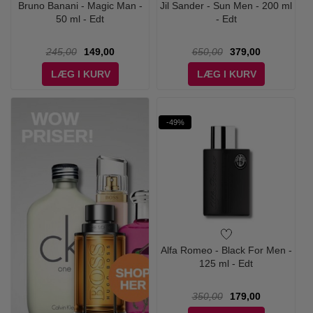
Bruno Banani - Magic Man -
Jil Sander - Sun Men - 200 ml
50 ml - Edt
- Edt
245,00
149,00
650,00
379,00
LÆG I KURV
LÆG I KURV
-49%
Alfa Romeo - Black For Men -
125 ml - Edt
350,00
179,00