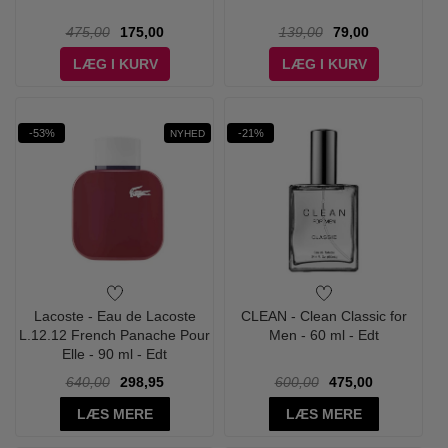
475,00
175,00
139,00
79,00
LÆG I KURV
LÆG I KURV
-53%
-21%
NYHED
Lacoste - Eau de Lacoste
CLEAN - Clean Classic for
L.12.12 French Panache Pour
Men - 60 ml - Edt
Elle - 90 ml - Edt
640,00
298,95
600,00
475,00
LÆS MERE
LÆS MERE