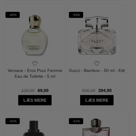
-45%
-53%
Versace - Eros Pour Femme
Gucci - Bamboo - 50 ml - Edt
Eau de Toilette - 5 ml
125,00
69,00
835,00
394,95
LÆS MERE
LÆS MERE
-42%
-51%