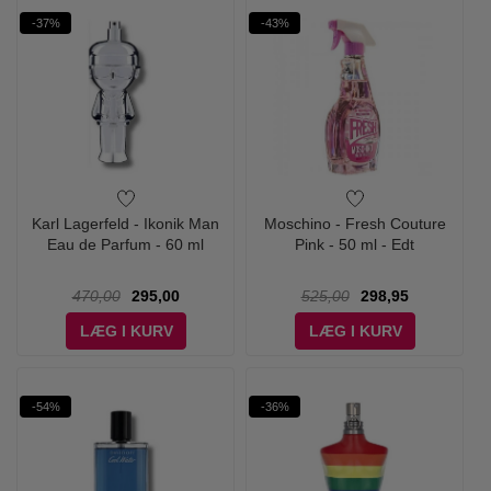
-37%
-43%
Karl Lagerfeld - Ikonik Man
Moschino - Fresh Couture
Eau de Parfum - 60 ml
Pink - 50 ml - Edt
470,00
295,00
525,00
298,95
LÆG I KURV
LÆG I KURV
-54%
-36%