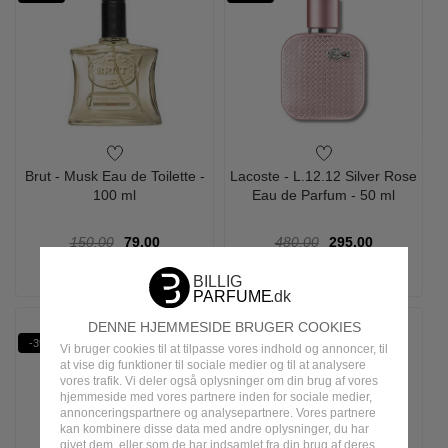
Brut - Musk Eau de Toilette -
Lacoste - L.12.12 Silver Rose
100 ml
Eau de Parfum - 50 ml
150,00
79,00
480,00
295,00
LÆG I KURV
LÆG I KURV
DENNE HJEMMESIDE BRUGER COOKIES
-39%
-63%
Vi bruger cookies til at tilpasse vores indhold og annoncer, til
at vise dig funktioner til sociale medier og til at analysere
vores trafik. Vi deler også oplysninger om din brug af vores
hjemmeside med vores partnere inden for sociale medier,
annonceringspartnere og analysepartnere. Vores partnere
kan kombinere disse data med andre oplysninger, du har
givet dem, eller som de har indsamlet fra din brug af deres