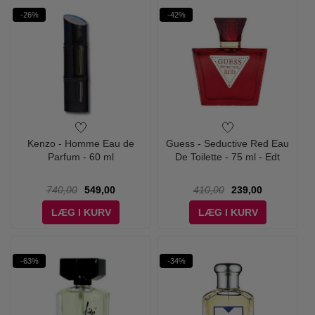
-26%
-42%
Kenzo - Homme Eau de
Guess - Seductive Red Eau
Parfum - 60 ml
De Toilette - 75 ml - Edt
740,00
549,00
410,00
239,00
LÆG I KURV
LÆG I KURV
-63%
-34%