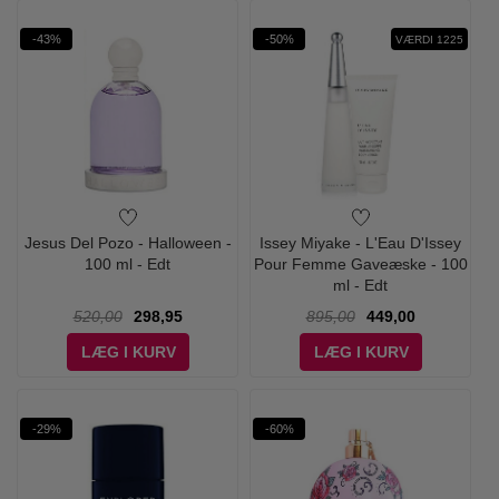
-43%
-50%
VÆRDI 1225
Jesus Del Pozo - Halloween -
Issey Miyake - L'Eau D'Issey
100 ml - Edt
Pour Femme Gaveæske - 100
ml - Edt
520,00
298,95
895,00
449,00
LÆG I KURV
LÆG I KURV
-29%
-60%