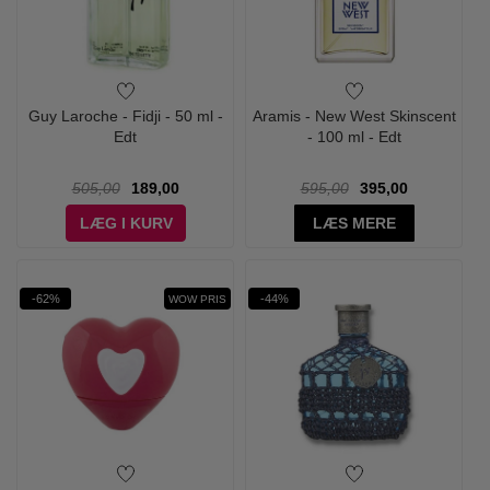
Guy Laroche - Fidji - 50 ml -
Aramis - New West Skinscent
Edt
- 100 ml - Edt
505,00
189,00
595,00
395,00
LÆG I KURV
LÆS MERE
-62%
-44%
WOW PRIS