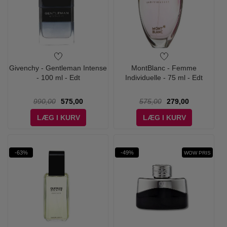
Givenchy - Gentleman Intense
MontBlanc - Femme
- 100 ml - Edt
Individuelle - 75 ml - Edt
990,00
575,00
575,00
279,00
LÆG I KURV
LÆG I KURV
-63%
-49%
WOW PRIS