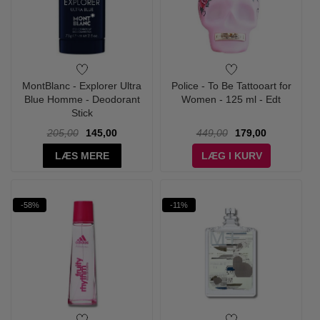
MontBlanc - Explorer Ultra
Police - To Be Tattooart for
Blue Homme - Deodorant
Women - 125 ml - Edt
Stick
205,00
145,00
449,00
179,00
LÆS MERE
LÆG I KURV
-58%
-11%