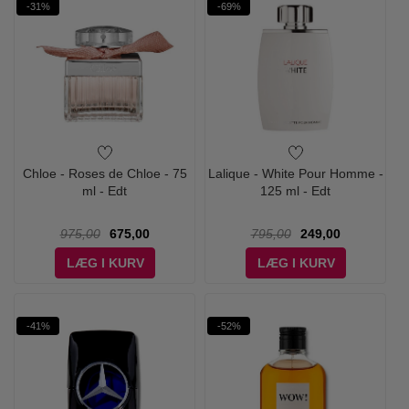
-31%
-69%
Chloe - Roses de Chloe - 75
Lalique - White Pour Homme -
ml - Edt
125 ml - Edt
975,00
675,00
795,00
249,00
LÆG I KURV
LÆG I KURV
-41%
-52%