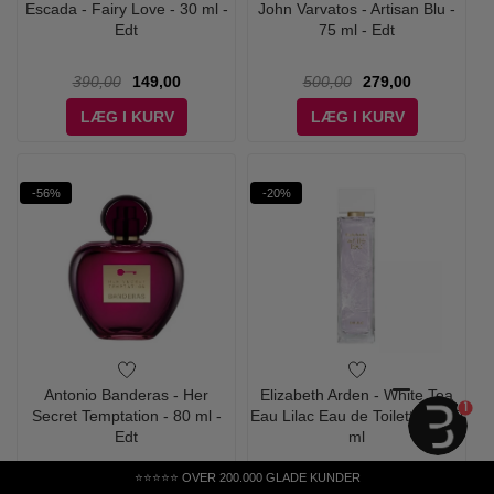
Escada - Fairy Love - 30 ml -
John Varvatos - Artisan Blu -
Edt
75 ml - Edt
390,00
149,00
500,00
279,00
LÆG I KURV
LÆG I KURV
-56%
-20%
Antonio Banderas - Her
Elizabeth Arden - White Tea
1
Secret Temptation - 80 ml -
Eau Lilac Eau de Toilette - 100
Edt
ml
380,00
169,00
480,00
385,00
⭐⭐⭐⭐⭐ OVER 200.000 GLADE KUNDER