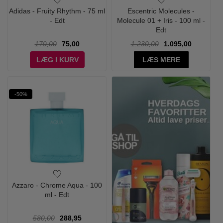
Adidas - Fruity Rhythm - 75 ml
Escentric Molecules -
- Edt
Molecule 01 + Iris - 100 ml -
Edt
179,00
75,00
1.230,00
1.095,00
LÆG I KURV
LÆS MERE
-50%
Azzaro - Chrome Aqua - 100
ml - Edt
580,00
288,95