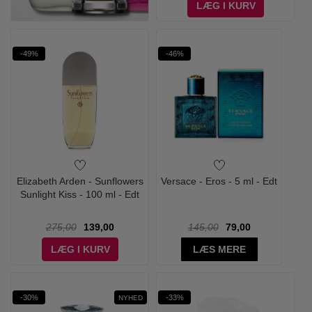
LÆG I KURV
-49%
-46%
Elizabeth Arden - Sunflowers
Versace - Eros - 5 ml - Edt
Sunlight Kiss - 100 ml - Edt
275,00
139,00
145,00
79,00
LÆG I KURV
LÆS MERE
-30%
-33%
NYHED