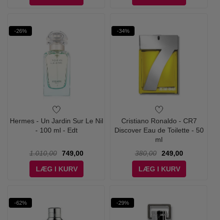
-26%
-34%
Hermes - Un Jardin Sur Le Nil
Cristiano Ronaldo - CR7
- 100 ml - Edt
Discover Eau de Toilette - 50
ml
1.010,00
749,00
380,00
249,00
LÆG I KURV
LÆG I KURV
-62%
-29%