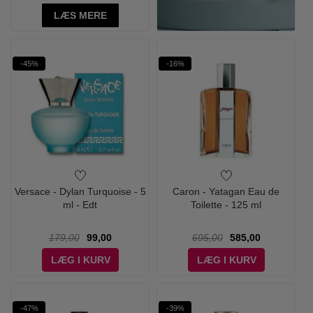
LÆS MERE
-45%
-16%
Versace - Dylan Turquoise - 5
Caron - Yatagan Eau de
ml - Edt
Toilette - 125 ml
179,00
99,00
695,00
585,00
LÆG I KURV
LÆG I KURV
-47%
-39%