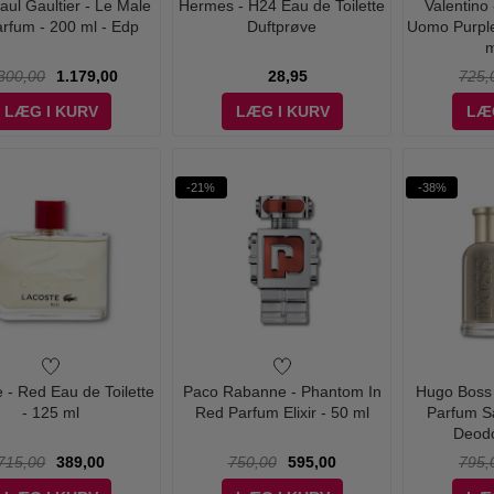
aul Gaultier - Le Male
Hermes - H24 Eau de Toilette
Valentino
rfum - 200 ml - Edp
Duftprøve
Uomo Purple
m
300,00
1.179,00
28,95
725,
LÆG I KURV
LÆG I KURV
LÆ
-21%
-38%
 - Red Eau de Toilette
Paco Rabanne - Phantom In
Hugo Boss 
- 125 ml
Red Parfum Elixir - 50 ml
Parfum S
Deodo
715,00
389,00
750,00
595,00
795,