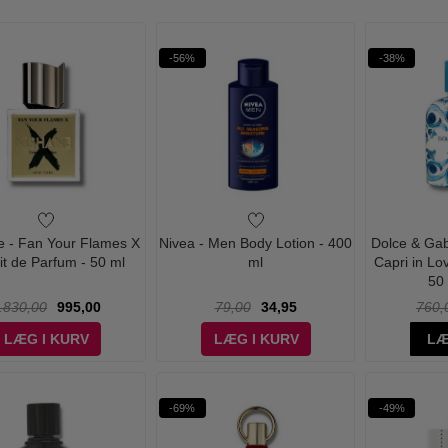
-56%
-38%
e - Fan Your Flames X
Nivea - Men Body Lotion - 400
Dolce & Gab
it de Parfum - 50 ml
ml
Capri in L
50
.830,00
995,00
79,00
34,95
760,
LÆG I KURV
LÆG I KURV
LÆ
-69%
-49%