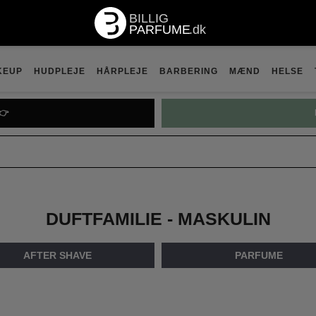
KEUP
HUDPLEJE
HÅRPLEJE
BARBERING
MÆND
HELSE

PRADA P
DUFTFAMILIE - MASKULIN
AFTER SHAVE
PARFUME
1
2
3
4
5
6