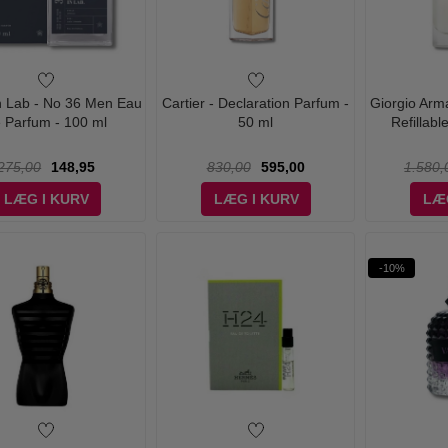
 Lab - No 36 Men Eau
Cartier - Declaration Parfum -
Giorgio Arm
 Parfum - 100 ml
50 ml
Refillabl
275,00
148,95
830,00
595,00
1.580,
LÆG I KURV
LÆG I KURV
LÆ
-10%