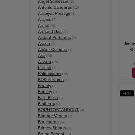
Angel Schlesser
(2)
Antonio Banderas
(12)
Arabiyat Prestige
(2)
Aramis
(7)
Armaf
(70)
Armand Basi
(1)
Asdaaf Perfumes
(2)
Aspen
Jimmy
(1)
Atelier Cologne
Go
(1)
Axe
(26)
Azzaro
(29)
b.fresh
(1)
Baldessarini
(15)
BDK Parfums
(1)
Beauty
(1)
Bentley
(11)
-44%
Billie Eilish
(1)
Biotherm
(6)
BORNTOSTANDOUT
(4)
Bottega Veneta
(2)
Boucheron
(5)
Britney Spears
(1)
Bruno Banani
(15)