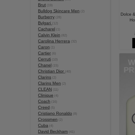
Brut
(19)
Bulldog Skincare Men
(2)
Dolce &
Burberry
(28)
Ho
Bvlgari
(12)
Cacharel
(1)
Calvin Klein
(82)
Carolina Herrera
(32)
Caron
(1)
Cartier
(6)
Cerruti
(10)
Chanel
(15)
Christian Dior
(40)
Clarins
(2)
Clarins Men
(2)
CLEAN
(11)
Clinique
(4)
Coach
(16)
Creed
(5)
Cristiano Ronaldo
(8)
Crossmen
(2)
Cuba
(4)
David Beckham
(41)