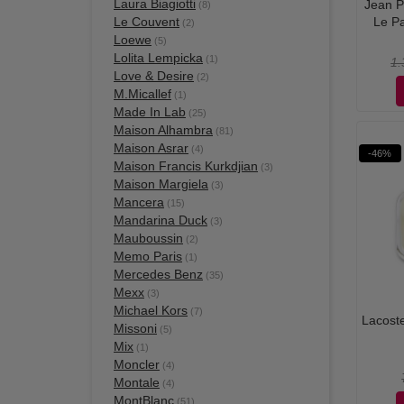
Laura Biagiotti
Jean P
(8)
Le Couvent
Le Pa
(2)
Loewe
(5)
Lolita Lempicka
(1)
1.
Love & Desire
(2)
M.Micallef
(1)
Made In Lab
(25)
Maison Alhambra
(81)
Maison Asrar
(4)
-46%
Maison Francis Kurkdjian
(3)
Maison Margiela
(3)
Mancera
(15)
Mandarina Duck
(3)
Mauboussin
(2)
Memo Paris
(1)
Mercedes Benz
(35)
Mexx
(3)
Michael Kors
(7)
Lacoste
Missoni
(5)
Mix
(1)
Moncler
(4)
Montale
(4)
MontBlanc
(51)