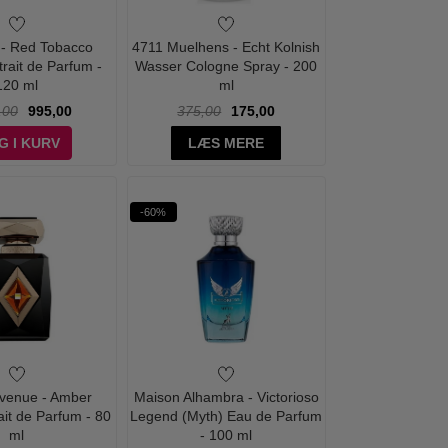
- Red Tobacco
4711 Muelhens - Echt Kolnish
trait de Parfum -
Wasser Cologne Spray - 200
120 ml
ml
,00
995,00
375,00
175,00
G I KURV
LÆS MERE
-60%
venue - Amber
Maison Alhambra - Victorioso
ait de Parfum - 80
Legend (Myth) Eau de Parfum
ml
- 100 ml