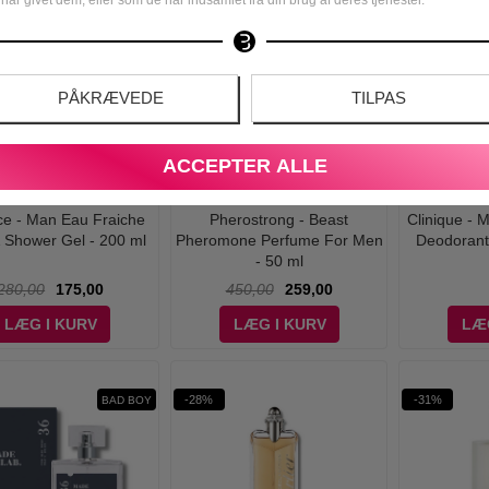
-42%
PÅKRÆVEDE
TILPAS
ACCEPTER ALLE
ce - Man Eau Fraiche
Pherostrong - Beast
Clinique - 
 Shower Gel - 200 ml
Pheromone Perfume For Men
Deodorant
- 50 ml
280,00
175,00
450,00
259,00
LÆG I KURV
LÆG I KURV
LÆ
-28%
-31%
BAD BOY