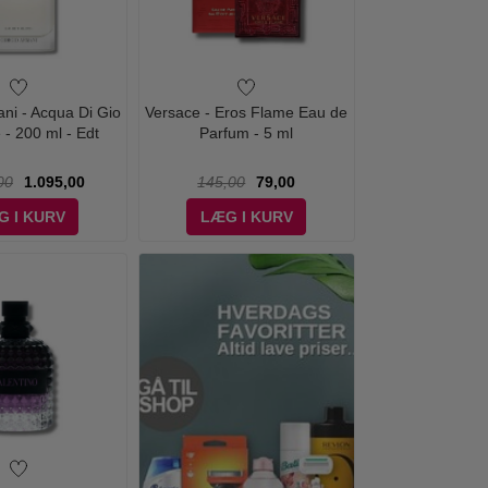
ani - Acqua Di Gio
Versace - Eros Flame Eau de
e - 200 ml - Edt
Parfum - 5 ml
00
1.095,00
145,00
79,00
G I KURV
LÆG I KURV