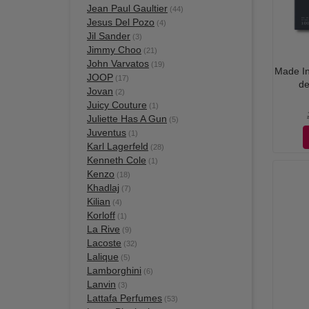
Jean Paul Gaultier
(44)
Jesus Del Pozo
(4)
Jil Sander
(3)
Jimmy Choo
(21)
John Varvatos
(19)
Made In
JOOP
(17)
de
Jovan
(2)
Juicy Couture
(1)
Juliette Has A Gun
(5)
Juventus
(1)
Karl Lagerfeld
(28)
Kenneth Cole
(1)
Kenzo
(18)
Khadlaj
(7)
Kilian
(4)
Korloff
(1)
La Rive
(9)
Lacoste
(32)
Lalique
(5)
Lamborghini
(6)
Lanvin
(3)
Lattafa Perfumes
(53)