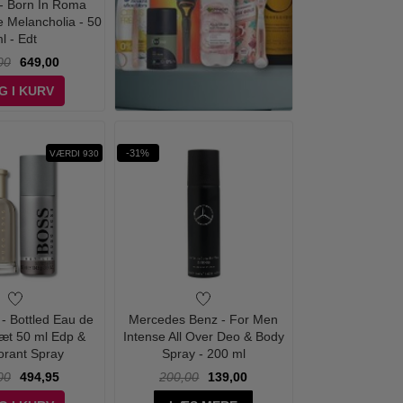
 - Born In Roma
 Melancholia - 50
l - Edt
00
649,00
G I KURV
-31%
VÆRDI 930
- Bottled Eau de
Mercedes Benz - For Men
æt 50 ml Edp &
Intense All Over Deo & Body
rant Spray
Spray - 200 ml
00
494,95
200,00
139,00