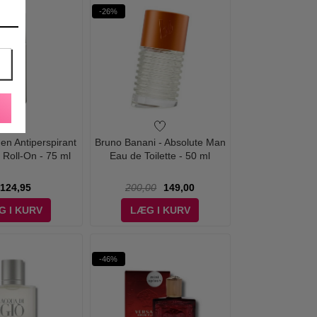
-26%
Men Antiperspirant
Bruno Banani - Absolute Man
 Roll-On - 75 ml
Eau de Toilette - 50 ml
124,95
200,00
149,00
G I KURV
LÆG I KURV
-46%