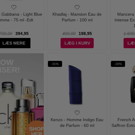
 Gabbana - Light Blue
Khadlaj - Mansion Eau de
Mancera 
mme - 75 ml -Edt
Parfum - 100 ml
Intense Ex
700,00
394,95
400,00
198,95
1.600
LÆS MERE
LÆG I KURV
LÆ
-31%
-20%
Kenzo - Homme Indigo Eau
French A
de Parfum - 60 ml
Saffron Extr