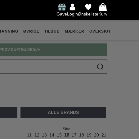
Gave
Login
Ønskeliste
Kurv
TANNING
ØVRIGE
TILBUD
MÆRKER
OVERSIGT
ARFUME SPAR OP TIL 30% 👉
ALLE BRANDS
Side
7
8
9
10
11
12
13
14
15
16
17
18
19
20
21
22
23
24
25