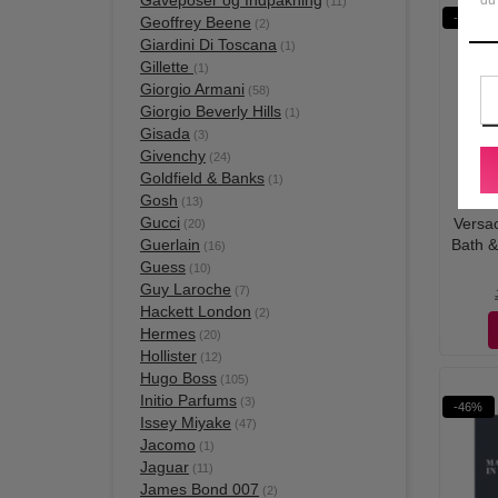
Gaveposer og Indpakning
(11)
-38%
Geoffrey Beene
(2)
Giardini Di Toscana
(1)
Gillette
(1)
Giorgio Armani
(58)
Giorgio Beverly Hills
(1)
Gisada
(3)
Givenchy
(24)
Goldfield & Banks
(1)
Gosh
(13)
Gucci
Versa
(20)
Guerlain
Bath &
(16)
Guess
(10)
Guy Laroche
(7)
Hackett London
(2)
Hermes
(20)
Hollister
(12)
Hugo Boss
(105)
Initio Parfums
(3)
-46%
Issey Miyake
(47)
Jacomo
(1)
Jaguar
(11)
James Bond 007
(2)