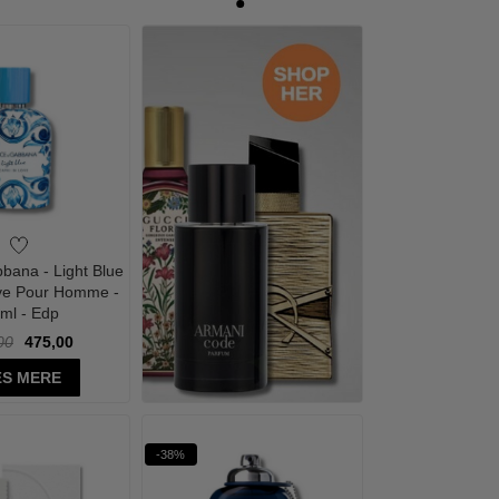
bana - Light Blue
ove Pour Homme -
 ml - Edp
00
475,00
S MERE
-38%