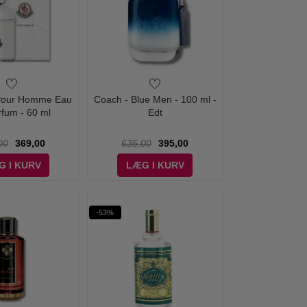
 Pour Homme Eau
Coach - Blue Men - 100 ml -
rfum - 60 ml
Edt
00
369,00
635,00
395,00
G I KURV
LÆG I KURV
-53%