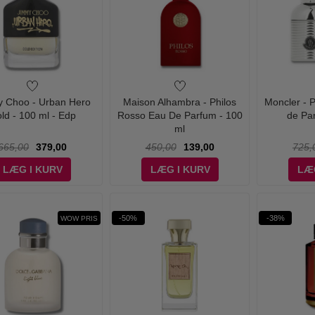
 Choo - Urban Hero
Maison Alhambra - Philos
Moncler -
ld - 100 ml - Edp
Rosso Eau De Parfum - 100
de Pa
ml
665,00
379,00
450,00
139,00
725,
LÆG I KURV
LÆG I KURV
LÆ
-50%
-38%
WOW PRIS