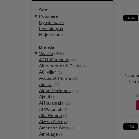
Sort
Populære
-46%
Nyeste varer
Laveste pris
Højeste pris
Brands
Vis alle
(2543)
4711 Muelhens
(10)
Abercrombie & Fitch
(30)
AC Milan
(1)
Nishan
Acqua Di Parma
(33)
Extra
Adidas
(13)
Afnan Perfumes
(26)
1
Ajmal
(3)
Al Haramain
(11)
Al Wataniah
(1)
Alfa Romeo
(3)
Alyssa Ashley
(1)
-43%
American Crew
(1)
Amouage
(3)