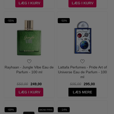
LÆG I KURV
LÆG I KURV
-55%
-50%
Rayhaan - Jungle Vibe Eau de
Lattafa Perfumes - Pride Art of
Parfum - 100 ml
Universe Eau de Parfum - 100
ml
550,00
249,00
595,00
295,00
LÆG I KURV
LÆS MERE
-69%
-14%
WOW PRIS