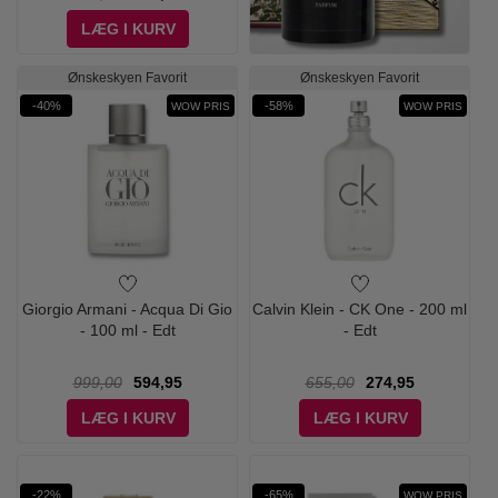
LÆG I KURV
Ønskeskyen Favorit
Ønskeskyen Favorit
-40%
-58%
WOW PRIS
WOW PRIS
Giorgio Armani - Acqua Di Gio
Calvin Klein - CK One - 200 ml
- 100 ml - Edt
- Edt
999,00
594,95
655,00
274,95
LÆG I KURV
LÆG I KURV
-22%
-65%
WOW PRIS