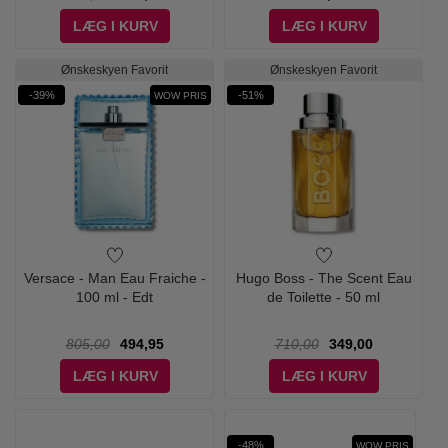
LÆG I KURV
LÆG I KURV
Ønskeskyen Favorit
Ønskeskyen Favorit
-39%
-51%
WOW PRIS
Versace - Man Eau Fraiche -
Hugo Boss - The Scent Eau
100 ml - Edt
de Toilette - 50 ml
805,00
494,95
710,00
349,00
LÆG I KURV
LÆG I KURV
-48%
WOW PRIS