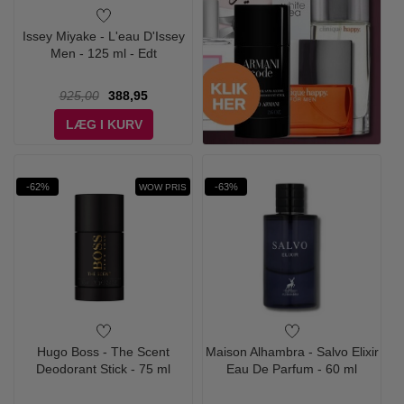
Issey Miyake - L'eau D'Issey
Men - 125 ml - Edt
925,00
388,95
LÆG I KURV
-62%
-63%
WOW PRIS
Hugo Boss - The Scent
Maison Alhambra - Salvo Elixir
Deodorant Stick - 75 ml
Eau De Parfum - 60 ml