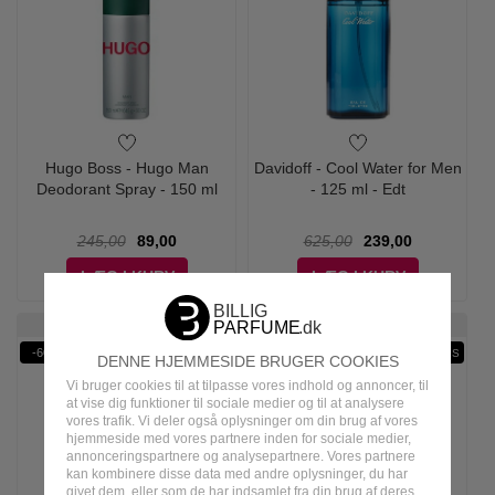
Hugo Boss - Hugo Man
Davidoff - Cool Water for Men
Deodorant Spray - 150 ml
- 125 ml - Edt
245,00
89,00
625,00
239,00
LÆG I KURV
LÆG I KURV
Ønskeskyen Favorit
Ønskeskyen Favorit
-60%
-61%
WOW PRIS
WOW PRIS
DENNE HJEMMESIDE BRUGER COOKIES
Vi bruger cookies til at tilpasse vores indhold og annoncer, til
at vise dig funktioner til sociale medier og til at analysere
vores trafik. Vi deler også oplysninger om din brug af vores
hjemmeside med vores partnere inden for sociale medier,
annonceringspartnere og analysepartnere. Vores partnere
kan kombinere disse data med andre oplysninger, du har
givet dem, eller som de har indsamlet fra din brug af deres