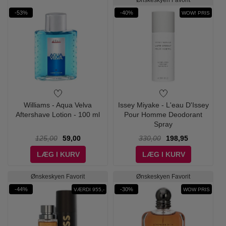
Ønskeskyen Favorit
-53%
-40%
WOW! PRIS
Williams - Aqua Velva
Issey Miyake - L'eau D'Issey
Aftershave Lotion - 100 ml
Pour Homme Deodorant
Spray
125,00
59,00
330,00
198,95
LÆG I KURV
LÆG I KURV
Ønskeskyen Favorit
Ønskeskyen Favorit
-44%
-30%
VÆRDI 955,-
WOW PRIS