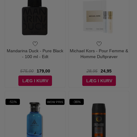
Mandarina Duck - Pure Black
Michael Kors - Pour Femme &
- 100 ml - Edt
Homme Duftprøver
575,00
179,00
28,95
24,95
LÆG I KURV
LÆG I KURV
-51%
-36%
WOW PRIS