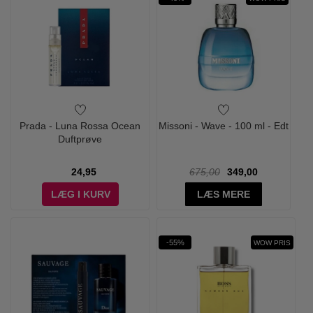
Prada - Luna Rossa Ocean
Missoni - Wave - 100 ml - Edt
Duftprøve
24,95
675,00
349,00
LÆG I KURV
LÆS MERE
-55%
WOW PRIS