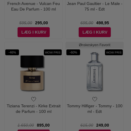
French Avenue - Vulcan Feu
Jean Paul Gaultier - Le Male -
Eau De Parfum - 100 ml
75 ml - Edt
595,00
295,00
695,00
498,95
LÆG I KURV
LÆG I KURV
Ønskeskyen Favorit
-46%
-60%
WOW PRIS
WOW PRIS
Tiziana Terenzi - Kirke Extrait
Tommy Hilfiger - Tommy - 100
de Parfum - 100 ml
ml - Edt
1.650,00
895,00
615,00
249,00