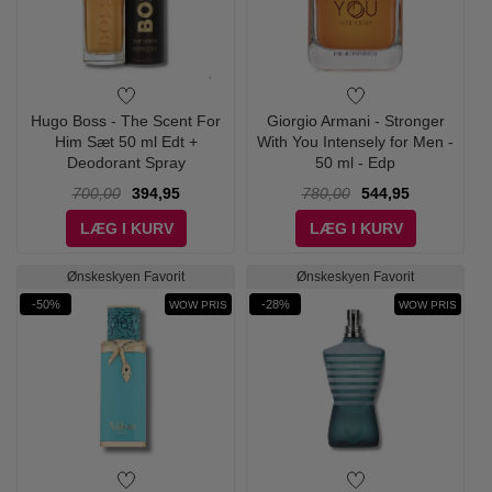
Hugo Boss - The Scent For
Giorgio Armani - Stronger
Him Sæt 50 ml Edt +
With You Intensely for Men -
Deodorant Spray
50 ml - Edp
700,00
394,95
780,00
544,95
LÆG I KURV
LÆG I KURV
Ønskeskyen Favorit
Ønskeskyen Favorit
-50%
-28%
WOW PRIS
WOW PRIS