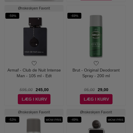
Ønskeskyen Favorit
-59%
-69%
Armaf - Club de Nuit Intense
Brut - Original Deodorant
Man - 105 ml - Edt
Spray - 200 ml
595,00
245,00
95,00
29,00
LÆG I KURV
LÆG I KURV
Ønskeskyen Favorit
Ønskeskyen Favorit
-53%
-49%
WOW PRIS
WOW PRIS