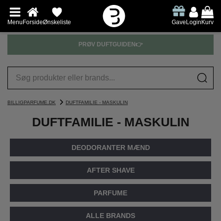
Menu
Forside
Ønskeliste
Gave
Login
Kurv
PRØV DUFTGUIDEN👉
BILLIGPARFUME.DK
DUFTFAMILIE - MASKULIN
DUFTFAMILIE - MASKULIN
DEODORANTER MÆND
AFTER SHAVE
PARFUME
ALLE BRANDS