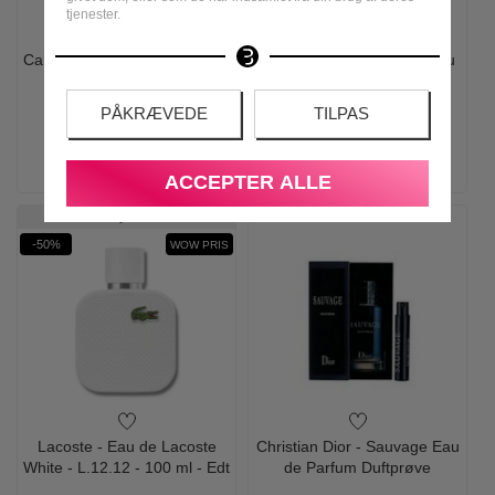
tjenester.
Calvin Klein - Eternity for Men
Hugo Boss - Hugo Man Eau
- 100 ml - Edt
de Toilette - 125 ml - Edt
PÅKRÆVEDE
TILPAS
740,00
295,00
775,00
298,95
LÆG I KURV
LÆG I KURV
ACCEPTER ALLE
Ønskeskyen Favorit
-50%
WOW PRIS
Lacoste - Eau de Lacoste
Christian Dior - Sauvage Eau
White - L.12.12 - 100 ml - Edt
de Parfum Duftprøve