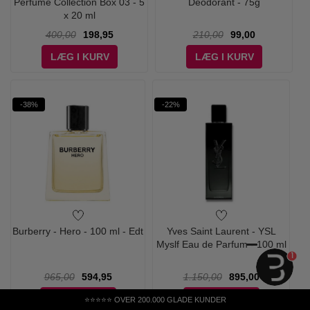
Perfume Collection Box 03 - 5
Deodorant - 75g
x 20 ml
400,00
198,95
210,00
99,00
LÆG I KURV
LÆG I KURV
-38%
-22%
Burberry - Hero - 100 ml - Edt
Yves Saint Laurent - YSL
Myslf Eau de Parfum - 100 ml
1
965,00
594,95
1.150,00
895,00
LÆG I KURV
LÆG I KURV
⭐⭐⭐⭐⭐ OVER 200.000 GLADE KUNDER