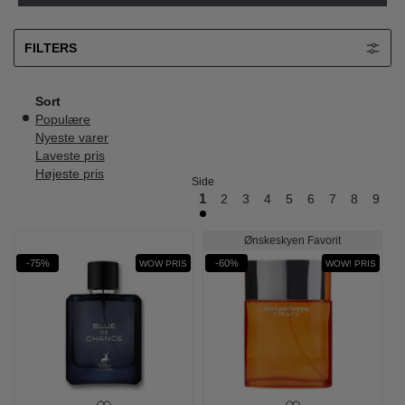
FILTERS
Sort
Populære
Nyeste varer
Laveste pris
Højeste pris
Side
1
2
3
4
5
6
7
8
9
10
Ønskeskyen Favorit
-75%
-60%
WOW PRIS
WOW! PRIS