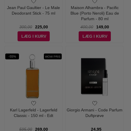
Jean Paul Gaultier - Le Male
Maison Alhambra - Pacific
Deodorant Stick - 75 ml
Blue (Porto Neroli) Eau de
Parfum - 80 ml
300,00
225,00
400,00
149,00
LÆG I KURV
LÆG I KURV
-55%
WOW PRIS
Karl Lagerfeld - Lagerfeld
Giorgio Armani - Code Parfum
Classic - 150 ml - Edt
Duftprøve
595,00
269,00
24,95