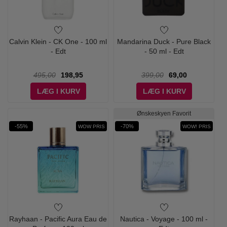
Calvin Klein - CK One - 100 ml
Mandarina Duck - Pure Black
- Edt
- 50 ml - Edt
495,00
198,95
399,00
69,00
LÆG I KURV
LÆG I KURV
Ønskeskyen Favorit
-55%
-70%
WOW PRIS
WOW! PRIS
Rayhaan - Pacific Aura Eau de
Nautica - Voyage - 100 ml -