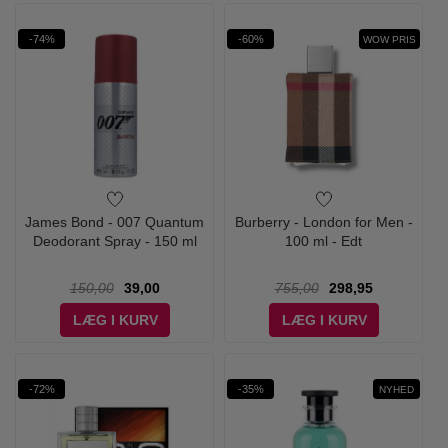
-74%
-60%
WOW PRIS
James Bond - 007 Quantum
Burberry - London for Men -
Deodorant Spray - 150 ml
100 ml - Edt
150,00
39,00
755,00
298,95
LÆG I KURV
LÆG I KURV
-72%
-35%
NYHED