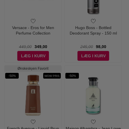
Versace - Eros for Men
Hugo Boss - Bottled
Perfume Collection
Deodorant Spray - 150 ml
449,00
349,00
245,00
98,00
LÆG I KURV
LÆG I KURV
Ønskeskyen Favorit
-50%
-50%
WOW PRIS
French Avenue - Liquid Brun
Maison Alhambra - Jean Lowe