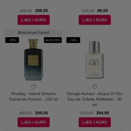
355,00
288,95
195,00
89,00
LÆG I KURV
LÆG I KURV
Ønskeskyen Favorit
-28%
-34%
WOW PRIS
Khadlaj - Island Dreams
Giorgio Armani - Acqua Di Gio
Extrait de Parfum - 100 ml
Eau de Toilette Refillable - 30
ml
400,00
289,00
600,00
394,95
LÆG I KURV
LÆG I KURV