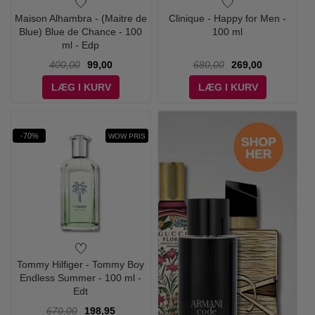
Maison Alhambra - (Maitre de
Clinique - Happy for Men -
Blue) Blue de Chance - 100
100 ml
ml - Edp
400,00
99,00
680,00
269,00
LÆG I KURV
LÆG I KURV
-70%
WOW PRIS
Tommy Hilfiger - Tommy Boy
Endless Summer - 100 ml -
Edt
670,00
198,95