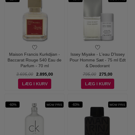
Maison Francis Kurkdjian -
Issey Miyake - L'eau D'Issey
Baccarat Rouge 540 Eau de
Pour Homme Sæt - 75 ml Edt
Parfum - 70 ml
& Deodorant
3.695,00
2.895,00
795,00
275,00
LÆG I KURV
LÆG I KURV
-60%
-83%
WOW PRIS
WOW PRIS