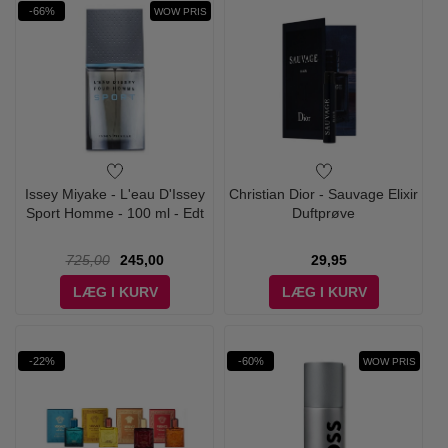
-66%
WOW PRIS
Issey Miyake - L'eau D'Issey
Christian Dior - Sauvage Elixir
Sport Homme - 100 ml - Edt
Duftprøve
725,00
245,00
29,95
LÆG I KURV
LÆG I KURV
-22%
-60%
WOW PRIS