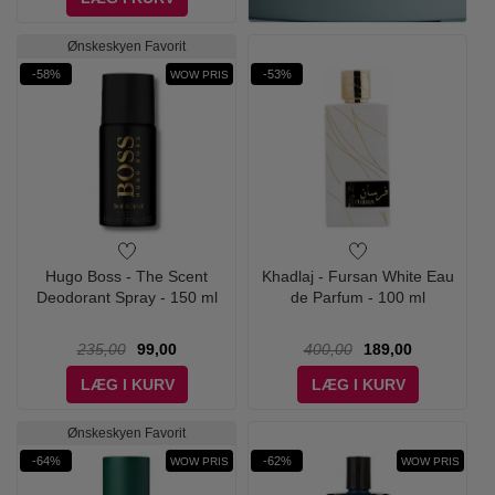
Ønskeskyen Favorit
-58%
-53%
WOW PRIS
Hugo Boss - The Scent
Khadlaj - Fursan White Eau
Deodorant Spray - 150 ml
de Parfum - 100 ml
235,00
99,00
400,00
189,00
LÆG I KURV
LÆG I KURV
Ønskeskyen Favorit
-64%
-62%
WOW PRIS
WOW PRIS