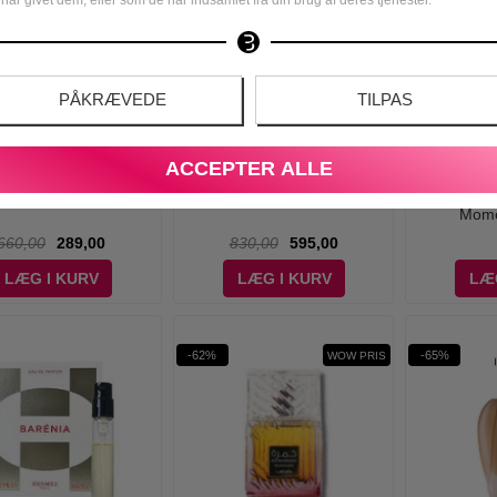
PÅKRÆVEDE
TILPAS
ACCEPTER ALLE
ron - Quatre Iconic -
Hugo Boss - Bottled Absolu
Gaveposer 
50 ml - Edp
Parfum - 50 ml
Gavepose 
Mome
660,00
289,00
830,00
595,00
LÆG I KURV
LÆG I KURV
LÆ
-62%
-65%
WOW PRIS