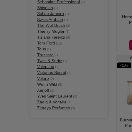
Sebastian Professional
(1)
Shiseido
(1)
Sol de Janeiro
(1)
Herm
Swiss Arabian
(1)
P
The Wet Brush
(2)
Thierry Mugler
(1)
Tiziana Terenzi
(6)
Tom Ford
(12)
Tous
(1)
Trussardi
(1)
Ø
Twist & Spritz
(1)
-31%
Valentino
(1)
Victorias Secret
(2)
Volare
(2)
Wet n Wild
(5)
Xerjoff
(1)
Yves Saint Laurent
(5)
Zadig & Voltaire
(4)
Zimaya Perfumes
(3)
Burbe
Par