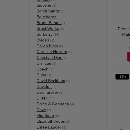
Biovene
(1)
Bondi Sands
(2)
Boucheron
(3)
Bruno Banani
(1)
BrushWorks
French
(5)
Burberry
Plat
(16)
Bvlgari
(1)
Calvin Klein
(6)
Carolina Herrera
(6)
Christian Dior
(3)
Clinique
(1)
Coach
(3)
Cuba
(1)
-13%
David Beckham
(1)
Davidoff
(2)
Dermaroller
(1)
DKNY
(4)
Dolce & Gabbana
(4)
Dove
(2)
Elie Saab
(5)
Elizabeth Arden
(2)
Estee Lauder
(3)