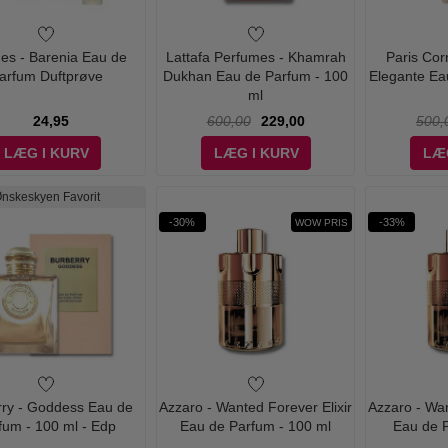
es - Barenia Eau de
Lattafa Perfumes - Khamrah
Paris Cor
arfum Duftprøve
Dukhan Eau de Parfum - 100
Elegante Ea
ml
24,95
600,00
229,00
500,
LÆG I KURV
LÆG I KURV
LÆ
nskeskyen Favorit
-30%
-33%
WOW PRIS
rry - Goddess Eau de
Azzaro - Wanted Forever Elixir
Azzaro - Wan
fum - 100 ml - Edp
Eau de Parfum - 100 ml
Eau de P