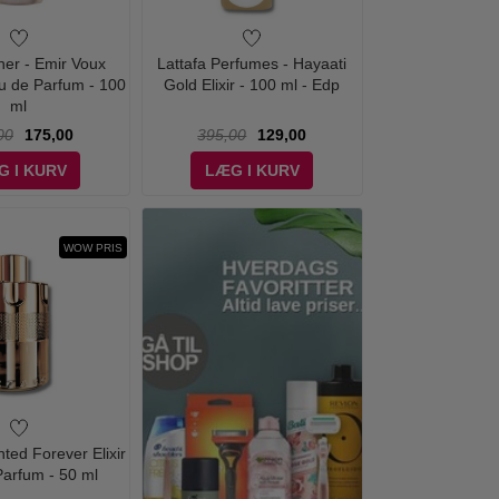
ner - Emir Voux
Lattafa Perfumes - Hayaati
u de Parfum - 100
Gold Elixir - 100 ml - Edp
ml
00
175,00
395,00
129,00
G I KURV
LÆG I KURV
WOW PRIS
ted Forever Elixir
arfum - 50 ml