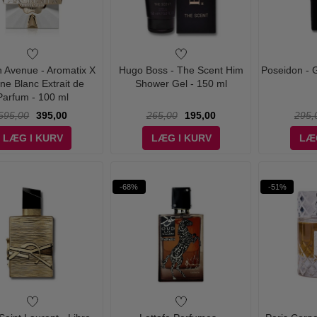
 Avenue - Aromatix X
Hugo Boss - The Scent Him
Poseidon - G
ine Blanc Extrait de
Shower Gel - 150 ml
Parfum - 100 ml
595,00
395,00
265,00
195,00
295,
LÆG I KURV
LÆG I KURV
LÆ
-68%
-51%