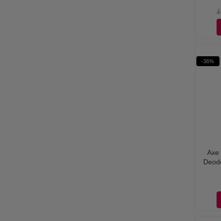
1
-36%
Axe 
Deodo