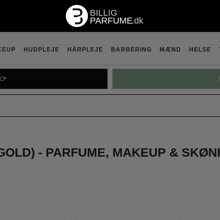
KEUP
HUDPLEJE
HÅRPLEJE
BARBERING
MÆND
HELSE

PRADA P
(GOLD) - PARFUME, MAKEUP & SK