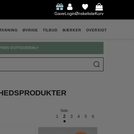
Gave
Login
Ønskeliste
Kurv
TANNING
ØVRIGE
TILBUD
MÆRKER
OVERSIGT
ARFUME SPAR OP TIL 30% 👉
ØNHEDSPRODUKTER
Side
1
2
3
4
5
6