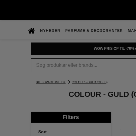
NYHEDER
PARFUME & DEODORANTER
MA
PRØV DUFTGUIDEN
BILLIGPARFUME.DK
COLOUR - GULD (GOLD)
COLOUR - GULD 
Filters
Sort