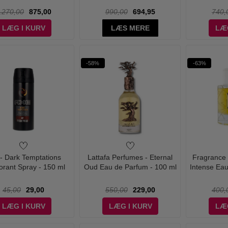
.270,00
875,00
990,00
694,95
740,
LÆG I KURV
LÆS MERE
LÆ
-58%
-63%
- Dark Temptations
Lattafa Perfumes - Eternal
Fragrance 
rant Spray - 150 ml
Oud Eau de Parfum - 100 ml
Intense Eau
45,00
29,00
550,00
229,00
400,
LÆG I KURV
LÆG I KURV
LÆ