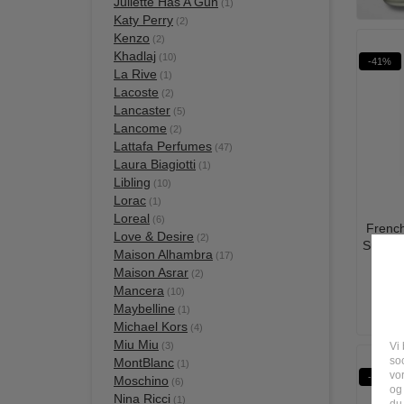
Juliette Has A Gun
(1)
Katy Perry
(2)
Kenzo
(2)
Khadlaj
(10)
-41%
La Rive
(1)
Lacoste
(2)
Lancaster
(5)
Lancome
(2)
Lattafa Perfumes
(47)
Laura Biagiotti
(1)
Libling
(10)
Lorac
(1)
Loreal
(6)
French
Love & Desire
(2)
Sun Kis
Maison Alhambra
(17)
Maison Asrar
(2)
Mancera
(10)
Maybelline
(1)
Michael Kors
(4)
Miu Miu
Vi 
(3)
soc
MontBlanc
(1)
vo
-56%
Moschino
(6)
og
Nina Ricci
(1)
du 