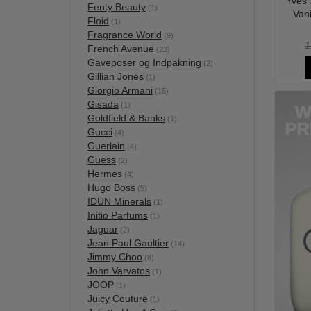
Yves 
Fenty Beauty
(1)
Van
Floid
(1)
Fragrance World
(9)
1
French Avenue
(23)
Gaveposer og Indpakning
(2)
Gillian Jones
(1)
Giorgio Armani
(15)
Gisada
(1)
Goldfield & Banks
(1)
Gucci
(4)
Guerlain
(4)
Guess
(2)
Hermes
(4)
Hugo Boss
(5)
IDUN Minerals
(1)
Initio Parfums
(1)
Jaguar
(2)
Jean Paul Gaultier
(14)
Jimmy Choo
(8)
John Varvatos
(1)
JOOP
(1)
Juicy Couture
(1)