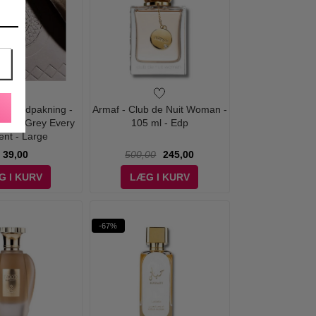
og Indpakning -
Armaf - Club de Nuit Woman -
Nude Grey Every
105 ml - Edp
nt - Large
39,00
500,00
245,00
G I KURV
LÆG I KURV
-67%