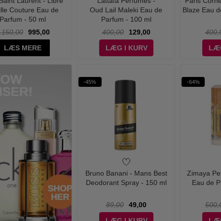
Saint Laurent - Libre
Lattafa Perfumes -
Paris Corn
ille Couture Eau de
Oud Lail Maleki Eau de
Blaze Eau d
Parfum - 50 ml
Parfum - 100 ml
.150,00
995,00
400,00
129,00
400,
LÆS MERE
LÆG I KURV
LÆ
-45%
-64%
Bruno Banani - Mans Best
Zimaya Pe
Deodorant Spray - 150 ml
Eau de P
89,00
49,00
500,
LÆG I KURV
LÆ