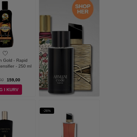
an Gold - Rapid
ensifier - 250 ml
00
159,00
G I KURV
-26%