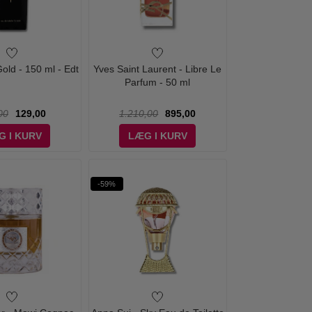
old - 150 ml - Edt
Yves Saint Laurent - Libre Le
Parfum - 50 ml
00
129,00
1.210,00
895,00
G I KURV
LÆG I KURV
-59%