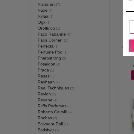
Nishane
(17)
Nuxe
(2)
Nylaa
(2)
Ogx
(2)
Orofluido
(1)
Paco Rabanne
(54)
Paris Corner
(10)
Perfecta
Bouche
(1)
Perfume Pod
(1)
Pherostrong
(2)
Poseidon
(1)
Prada
(1)
Rasasi
(3)
Rayhaan
(4)
Real Techniques
(2)
Revlon
(1)
Reyane
(1)
Riiffs Perfumes
(3)
Roberto Cavalli
(4)
Rochas
(2)
Salvador Dali
(1)
Satisfyer
(5)