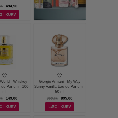
00
494,50
G I KURV
World - Whiskey
Giorgio Armani - My Way
 de Parfum - 100
Sunny Vanilla Eau de Parfum -
ml
50 ml
00
149,00
960,00
895,00
G I KURV
LÆG I KURV