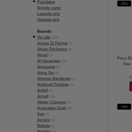
Populære
-28%
Nyeste varer
Laveste pris
Højeste pris
Brands
Vis alle
(569)
Acqua Di Parma
(4)
Afnan Perfumes
(6)
Ajmal
(1)
Paco Rab
Al Haramain
(11)
Eau 
Amouage
(3)
Anna Sui
(1)
1
Antonio Banderas
(2)
Arabiyat Prestige
(1)
Ardell
(1)
Armaf
(18)
Atelier Cologne
(1)
-34%
Australian Gold
(29)
Axe
(4)
Azzaro
(2)
Batiste
(1)
Bentley
(1)