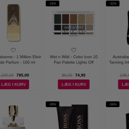
-16%
-32%
anne - 1 Million Elixir
Wet n Wild - Color Icon 10
Australi
de Parfum - 100 ml
Pan Palette Lights Off
Tanning Int
.100,00
795,00
89,00
74,95
235,
LÆG I KURV
LÆG I KURV
LÆ
-26%
-56%