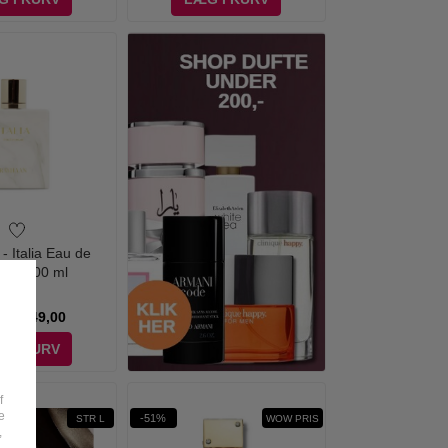
- Italia Eau de
m - 100 ml
00
249,00
G I KURV
f
e
-51%
STR L
WOW PRIS
,