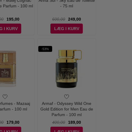
er - Mawj Cognac
Anna Sui - Sky Eau de Toilette
e Parfum - 100 ml
- 75 ml
00
195,00
600,00
249,00
G I KURV
LÆG I KURV
-53%
rfumes - Mazaaj
Armaf - Odyssey Wild One
arfum - 100 ml
Gold Edition for Men Eau de
Parfum - 100 ml
00
179,00
400,00
189,00
G I KURV
LÆG I KURV