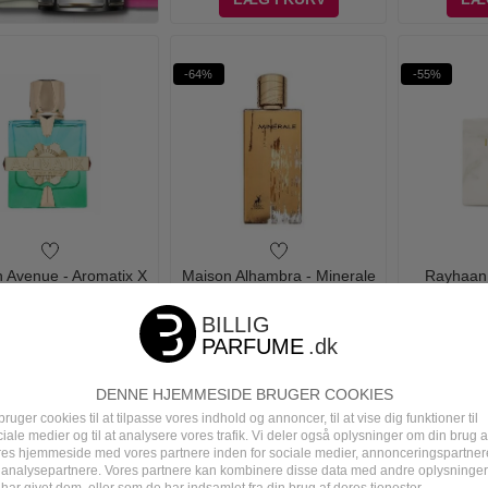
-64%
-55%
 Avenue - Aromatix X
Maison Alhambra - Minerale
Rayhaan 
sed Extrait de Parfum
Gold Eau de Parfum - 100 ml
Parfu
- 100 ml
595,00
349,00
500,00
179,00
550,
LÆG I KURV
LÆG I KURV
LÆ
DENNE HJEMMESIDE BRUGER COOKIES
bruger cookies til at tilpasse vores indhold og annoncer, til at vise dig funktioner til
iale medier og til at analysere vores trafik. Vi deler også oplysninger om din brug a
res hjemmeside med vores partnere inden for sociale medier, annonceringspartner
-28%
 analysepartnere. Vores partnere kan kombinere disse data med andre oplysninger
har givet dem, eller som de har indsamlet fra din brug af deres tjenester.