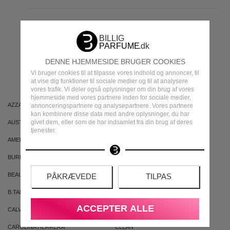
MEST POPULÆRE
DENNE HJEMMESIDE BRUGER COOKIES
MÆRKER
Vi bruger cookies til at tilpasse vores indhold og annoncer, til
at vise dig funktioner til sociale medier og til at analysere
vores trafik. Vi deler også oplysninger om din brug af vores
hjemmeside med vores partnere inden for sociale medier,
AZZARO
ARIANA GRANDE
annonceringspartnere og analysepartnere. Vores partnere
kan kombinere disse data med andre oplysninger, du har
givet dem, eller som de har indsamlet fra din brug af deres
AUSTRALIAN GOLD
AUSTRALIAN BODYCARE
tjenester.
AMERICAN CREW
ARMAF
BURBERRY
BVLGARI
BEAUTE PACIFIQUE
BADEANSTALTEN
PÅKRÆVEDE
TILPAS
B.TAN
BRUNO BANANI
ACCEPTER ALLE
CALVIN KLEIN
CACHAREL
CAROLINA HERRERA
CLEAN