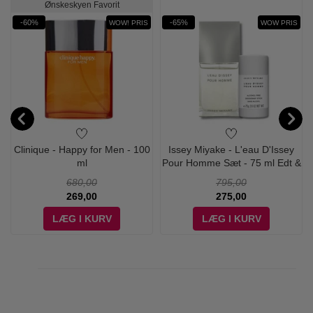
Ønskeskyen Favorit
-60%
-65%
WOW! PRIS
WOW PRIS
Clinique - Happy for Men - 100
Issey Miyake - L'eau D'Issey
ml
Pour Homme Sæt - 75 ml Edt &
Deodorant
680,00
795,00
269,00
275,00
LÆG I KURV
LÆG I KURV