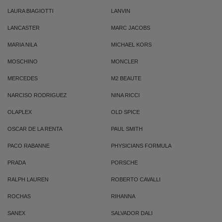
LAURA BIAGIOTTI
LANVIN
LANCASTER
MARC JACOBS
MARIA NILA
MICHAEL KORS
MOSCHINO
MONCLER
MERCEDES
M2 BEAUTE
NARCISO RODRIGUEZ
NINA RICCI
OLAPLEX
OLD SPICE
OSCAR DE LA RENTA
PAUL SMITH
PACO RABANNE
PHYSICIANS FORMULA
PRADA
PORSCHE
RALPH LAUREN
ROBERTO CAVALLI
ROCHAS
RIHANNA
SANEX
SALVADOR DALI