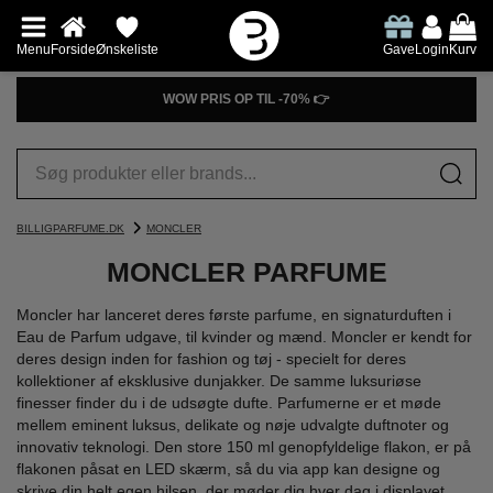
Menu
Forside
Ønskeliste
Gave
Login
Kurv
WOW PRIS OP TIL -70% 👉
BILLIGPARFUME.DK
MONCLER
MONCLER PARFUME
Moncler har lanceret deres første parfume, en signaturduften i
Eau de Parfum udgave, til kvinder og mænd. Moncler er kendt for
deres design inden for fashion og tøj - specielt for deres
kollektioner af eksklusive dunjakker. De samme luksuriøse
finesser finder du i de udsøgte dufte. Parfumerne er et møde
mellem eminent luksus, delikate og nøje udvalgte duftnoter og
innovativ teknologi. Den store 150 ml genopfyldelige flakon, er på
flakonen påsat en LED skærm, så du via app kan designe og
skrive din helt egen hilsen, der møder dig hver dag i displayet.