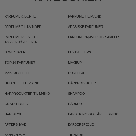
PARFUME & DUFTE
PARFUME TIL MÆND
PARFUME TIL KVINDER
ARABISKE PARFUMER
PARFUME REJSE- OG
PARFUMEPRØVER OG SAMPLES
TASKESTØRRELSER
GAVEÆSKER
BESTSELLERS
TOP 10 PARFUMER
MAKEUP
MAKEUPSPEJLE
HUDPLEJE
HUDPLEJE TIL MÆND
HÅRPRODUKTER
HÅRPRODUKTER TIL MÆND
SHAMPOO
CONDITIONER
HÅRKUR
HÅRFARVE
BARBERING OG HÅRFJERNING
AFTERSHAVE
BARBERSPEJLE
SKÆGPLEJE
TIL BØRN