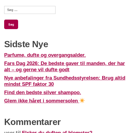
Søg
efter:
Sidste Nye
Parfume, dufte og overgangsalder.
Fars Dag 2026: De bedste gaver til manden, der har
alt – og gerne vil dufte godt
Nye anbefalinger fra Sundhedsstyrelsen: Brug altid
mindst SPF faktor 30
Find den bedste silver shampoo.
Glem ikke håret i sommersolen
Kommentarer
til
user
Elsker du duften af blomster?