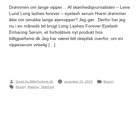
Drømmen om lange vipper… Af skønhedsjournalisten – Lene
Lund Long lashes forever – eyelash serum Hvem drømmer
ikke om smukke lange øjenvipper? Jeg gør. Derfor har jeg
nu i en måneds tid brugt Long Lashes Forever Eyelash
Enhacing Serum, et forholdsvis nyt produkt hos
billigparfume.dk Jeg har været lidt skeptisk overfor, om en
vippeserum virkelig […]
Posted
Posted
Sarah fra BilligParfume.dk
november 13, 2019
Beauty
by
in
Tags:
Beauty
,
Makeup
,
Skønhed