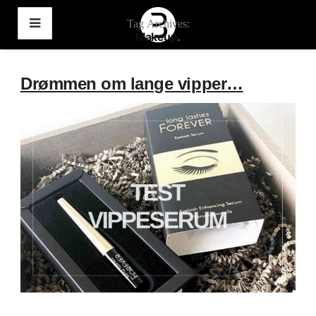
Tag Archives:
Makeup
Videre
til
indhold
Drømmen om lange vipper…