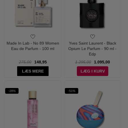
Made In Lab - No 89 Women
Yves Saint Laurent - Black
Eau de Parfum - 100 ml
Opium Le Parfum - 90 ml -
Edp
275,00
148,95
1.295,00
1.095,00
LÆS MERE
LÆG I KURV
-28%
-51%