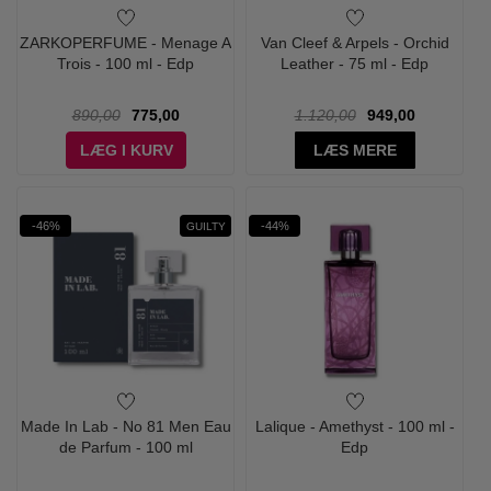
ZARKOPERFUME - Menage A
Van Cleef & Arpels - Orchid
Trois - 100 ml - Edp
Leather - 75 ml - Edp
890,00
775,00
1.120,00
949,00
LÆG I KURV
LÆS MERE
-46%
-44%
GUILTY
Made In Lab - No 81 Men Eau
Lalique - Amethyst - 100 ml -
de Parfum - 100 ml
Edp