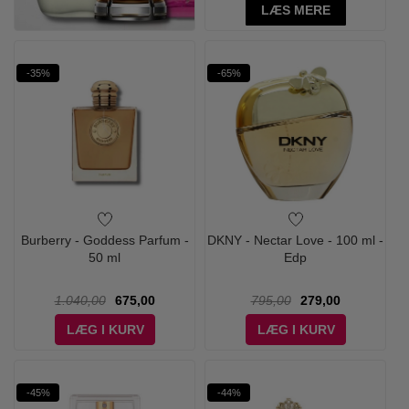
LÆS MERE
-35%
-65%
Burberry - Goddess Parfum -
DKNY - Nectar Love - 100 ml -
50 ml
Edp
1.040,00
675,00
795,00
279,00
LÆG I KURV
LÆG I KURV
-45%
-44%