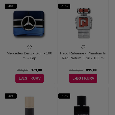
-46%
-13%
Mercedes Benz - Sign - 100
Paco Rabanne - Phantom In
ml - Edp
Red Parfum Elixir - 100 ml
700,00
379,00
1.030,00
895,00
LÆG I KURV
LÆG I KURV
-42%
-12%