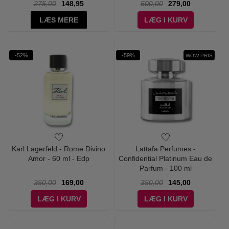
275,00
148,95
500,00
279,00
LÆS MERE
LÆG I KURV
-52%
-59%
WOW PRIS
Karl Lagerfeld - Rome Divino
Lattafa Perfumes -
Amor - 60 ml - Edp
Confidential Platinum Eau de
Parfum - 100 ml
350,00
169,00
350,00
145,00
LÆG I KURV
LÆG I KURV