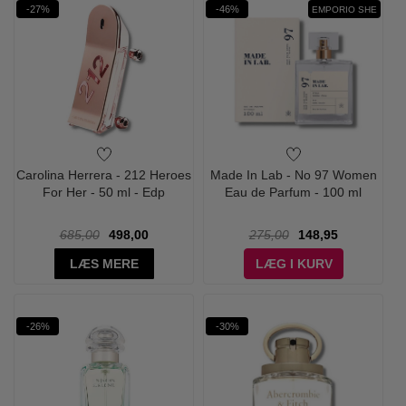
-27%
-46%
EMPORIO SHE
Carolina Herrera - 212 Heroes
Made In Lab - No 97 Women
For Her - 50 ml - Edp
Eau de Parfum - 100 ml
685,00
498,00
275,00
148,95
LÆS MERE
LÆG I KURV
-26%
-30%