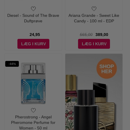
Diesel - Sound of The Brave
Ariana Grande - Sweet Like
Duftprøve
Candy - 100 ml - EDP
24,95
565,00
389,00
LÆG I KURV
LÆG I KURV
-44%
Pherostrong - Angel
Pheromone Perfume for
Women - 50 ml