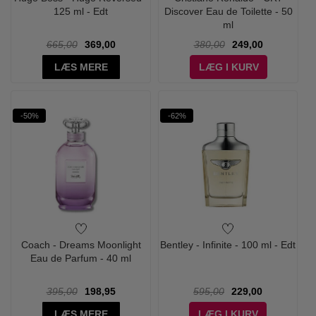
125 ml - Edt
Discover Eau de Toilette - 50
ml
665,00
369,00
380,00
249,00
LÆS MERE
LÆG I KURV
-50%
-62%
Coach - Dreams Moonlight
Bentley - Infinite - 100 ml - Edt
Eau de Parfum - 40 ml
395,00
198,95
595,00
229,00
LÆS MERE
LÆG I KURV