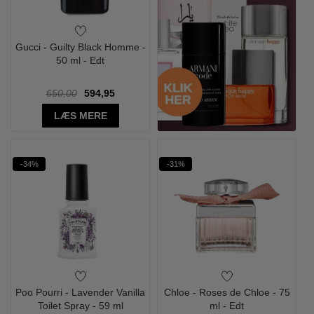
Gucci - Guilty Black Homme -
50 ml - Edt
650,00
594,95
LÆS MERE
-34%
-31%
Poo Pourri - Lavender Vanilla
Chloe - Roses de Chloe - 75
Toilet Spray - 59 ml
ml - Edt