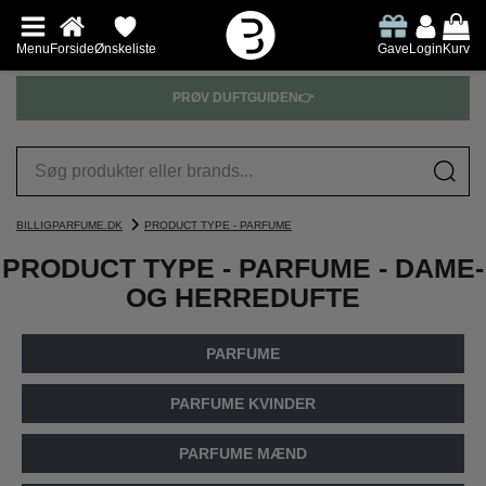
Menu
Forside
Ønskeliste
Gave
Login
Kurv
PRØV DUFTGUIDEN👉
BILLIGPARFUME.DK
PRODUCT TYPE - PARFUME
PRODUCT TYPE - PARFUME - DAME-
OG HERREDUFTE
PARFUME
PARFUME KVINDER
PARFUME MÆND