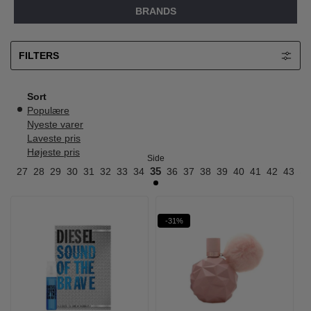
BRANDS
FILTERS
Sort
Populære
Nyeste varer
Laveste pris
Højeste pris
Side
26
27
28
29
30
31
32
33
34
35
36
37
38
39
40
41
42
43
44
-31%