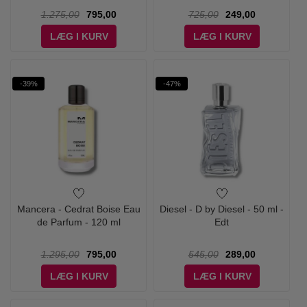
1.275,00
795,00
725,00
249,00
LÆG I KURV
LÆG I KURV
-39%
-47%
Mancera - Cedrat Boise Eau
Diesel - D by Diesel - 50 ml -
de Parfum - 120 ml
Edt
1.295,00
795,00
545,00
289,00
LÆG I KURV
LÆG I KURV