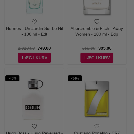
Hermes - Un Jardin Sur Le Nil
Abercrombie & Fitch - Away
- 100 ml - Edt
Women - 100 ml - Edp
1.010,00
749,00
565,00
395,00
LÆG I KURV
LÆG I KURV
-45%
-34%
Hugo Boss - Hugo Reversed -
Cristiano Ronaldo - CR7