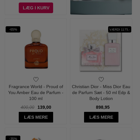
LÆG I KURV
-65%
VÆRDI 1175,-
Fragrance World - Proud of
Christian Dior - Miss Dior Eau
You Amber Eau de Parfum -
de Parfum Sæt - 50 ml Edp &
100 ml
Body Lotion
400,00
139,00
898,95
LÆS MERE
LÆS MERE
-35%