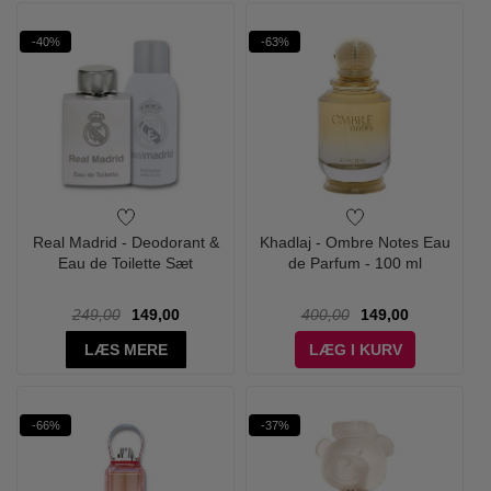
-40%
-63%
Real Madrid - Deodorant &
Khadlaj - Ombre Notes Eau
Eau de Toilette Sæt
de Parfum - 100 ml
249,00
149,00
400,00
149,00
LÆS MERE
LÆG I KURV
-66%
-37%