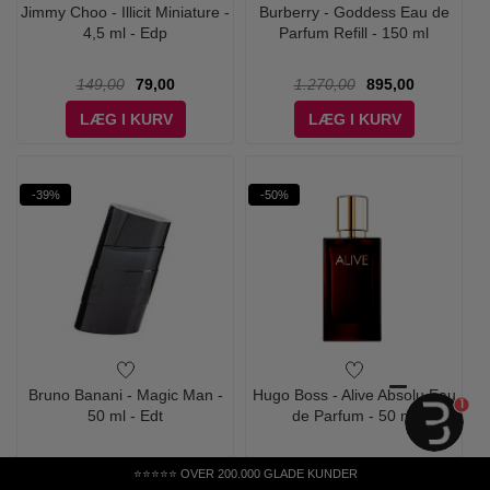
Jimmy Choo - Illicit Miniature -
Burberry - Goddess Eau de
4,5 ml - Edp
Parfum Refill - 150 ml
149,00
79,00
1.270,00
895,00
LÆG I KURV
LÆG I KURV
-39%
-50%
Bruno Banani - Magic Man -
Hugo Boss - Alive Absolu Eau
1
50 ml - Edt
de Parfum - 50 ml
245,00
149,00
999,00
494,95
⭐⭐⭐⭐⭐ OVER 200.000 GLADE KUNDER