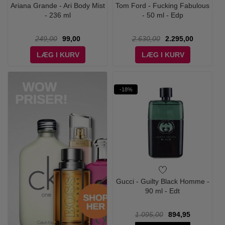
Ariana Grande - Ari Body Mist
Tom Ford - Fucking Fabulous
- 236 ml
- 50 ml - Edp
249,00
99,00
2.630,00
2.295,00
LÆG I KURV
LÆG I KURV
-18%
Gucci - Guilty Black Homme -
90 ml - Edt
1.095,00
894,95