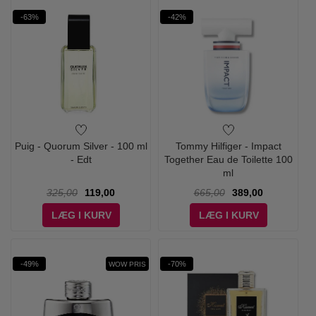
-63%
-42%
Puig - Quorum Silver - 100 ml
Tommy Hilfiger - Impact
- Edt
Together Eau de Toilette 100
ml
325,00
119,00
665,00
389,00
LÆG I KURV
LÆG I KURV
-49%
-70%
WOW PRIS