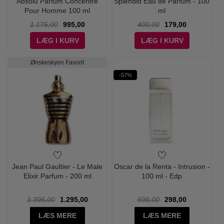
Absolu Parfum Concentré
Splendid Eau de Parfum - 100
Pour Homme 100 ml
ml
1.175,00
995,00
400,00
179,00
LÆG I KURV
LÆG I KURV
Ønskeskyen Favorit
-57%
Jean Paul Gaultier - Le Male
Oscar de la Renta - Intrusion -
Elixir Parfum - 200 ml
100 ml - Edp
1.395,00
1.295,00
699,00
298,00
LÆS MERE
LÆS MERE