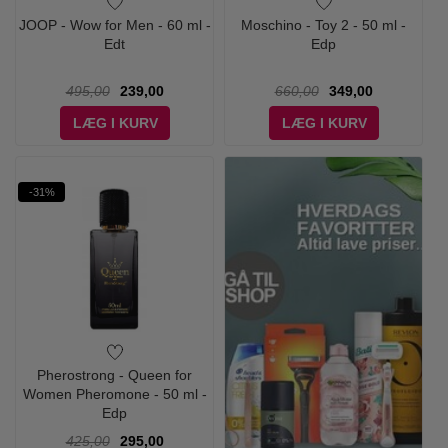
JOOP - Wow for Men - 60 ml -
Moschino - Toy 2 - 50 ml -
Edt
Edp
495,00
239,00
660,00
349,00
LÆG I KURV
LÆG I KURV
-31%
Pherostrong - Queen for
Women Pheromone - 50 ml -
Edp
425,00
295,00