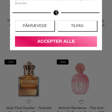
tjenester.
Giorgio Armani - Sí Eau de
Issey Miyake - Le Sel D'Issey
Parfum Sæt - 30 ml Edp,
Eau de Parfum Refill - 150 ml
PÅKRÆVEDE
TILPAS
Lipstick & Body Lotion
695,00
595,00
1.060,00
595,00
ACCEPTER ALLE
LÆS MERE
LÆG I KURV
-15%
-55%
Jean Paul Gaultier - Scandal
Antonio Banderas - The Icon