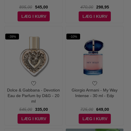
895,00
545,00
470,00
298,95
LÆG I KURV
LÆG I KURV
-39%
-10%
Dolce & Gabbana - Devotion
Giorgio Armani - My Way
Eau de Parfum by D&G - 20
Intense - 30 ml - Edp
ml
545,00
335,00
725,00
649,00
LÆG I KURV
LÆG I KURV