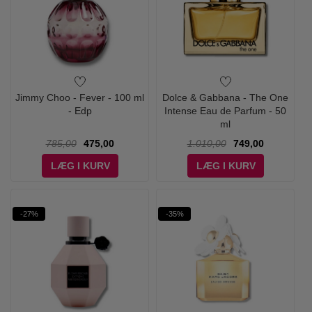
Jimmy Choo - Fever - 100 ml
Dolce & Gabbana - The One
- Edp
Intense Eau de Parfum - 50
ml
785,00
475,00
1.010,00
749,00
LÆG I KURV
LÆG I KURV
-27%
-35%