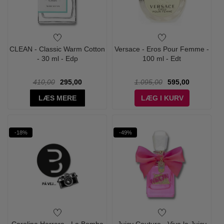
CLEAN - Classic Warm Cotton
Versace - Eros Pour Femme -
- 30 ml - Edp
100 ml - Edt
410,00
295,00
1.095,00
595,00
LÆS MERE
LÆG I KURV
-18%
-49%