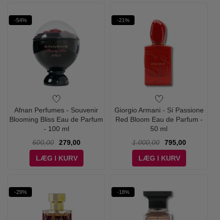
-54%
-21%
Afnan Perfumes - Souvenir
Giorgio Armani - Sí Passione
Blooming Bliss Eau de Parfum
Red Bloom Eau de Parfum -
- 100 ml
50 ml
600,00
279,00
1.000,00
795,00
LÆG I KURV
LÆG I KURV
-29%
-18%