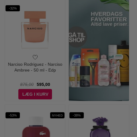
-32%
Narciso Rodriguez - Narciso
Ambree - 50 ml - Edp
875,00
595,00
LÆG I KURV
-53%
-38%
NYHED