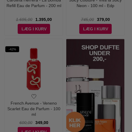
Carolina Herrera - La Bomba
Juicy Couture - Viva la Juicy
Refill Eau de Parfum - 200 ml
Neon - 100 ml - Edp
1.695,00
1.395,00
745,00
379,00
LÆG I KURV
LÆG I KURV
-42%
French Avenue - Veneno
Scarlet Eau de Parfum - 100
ml
600,00
349,00