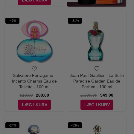
LÆG I KURV
-47%
-31%
Salvatore Ferragamo -
Jean Paul Gaultier - La Belle
Incanto Charms Eau de
Paradise Garden Eau de
Toilette - 100 ml
Parfum - 100 ml
510,00
269,00
1.380,00
949,00
LÆG I KURV
LÆG I KURV
-24%
-53%