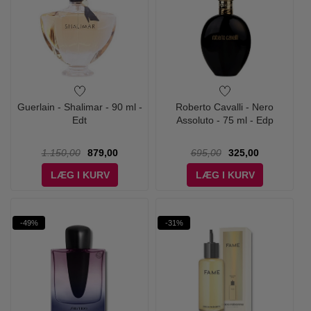
Guerlain - Shalimar - 90 ml -
Roberto Cavalli - Nero
Edt
Assoluto - 75 ml - Edp
1.150,00
879,00
695,00
325,00
LÆG I KURV
LÆG I KURV
-49%
-31%