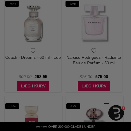
-50%
-34%
Coach - Dreams - 60 ml - Edp
Narciso Rodriguez - Radiante
Eau de Parfum - 50 ml
600,00
298,95
875,00
575,00
LÆG I KURV
LÆG I KURV
-55%
-12%
1
⭐⭐⭐⭐⭐ OVER 200.000 GLADE KUNDER