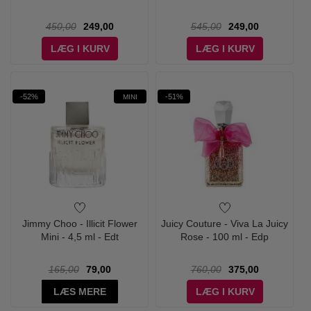
450,00
249,00
545,00
249,00
LÆG I KURV
LÆG I KURV
-52%
-51%
MINI
Jimmy Choo - Illicit Flower
Juicy Couture - Viva La Juicy
Mini - 4,5 ml - Edt
Rose - 100 ml - Edp
165,00
79,00
760,00
375,00
LÆS MERE
LÆG I KURV