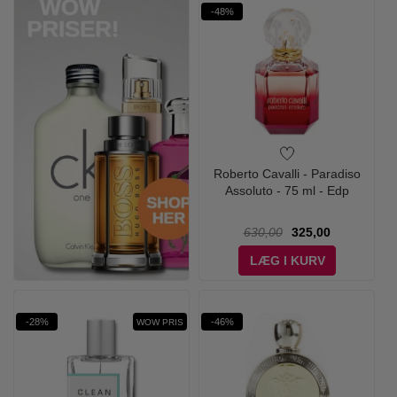
-48%
Roberto Cavalli - Paradiso
Assoluto - 75 ml - Edp
630,00
325,00
LÆG I KURV
-28%
-46%
WOW PRIS