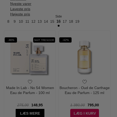
Nyeste varer
Laveste pris
Højeste pris
Side
7
8
9
10
11
12
13
14
15
16
17
18
19
-46%
-42%
NUIT TRESOOR
Made In Lab - No 54 Women
Boucheron - Oud de Carthage
Eau de Parfum - 100 ml
Eau de Parfum - 125 ml
275,00
148,95
1.380,00
795,00
LÆS MERE
LÆG I KURV