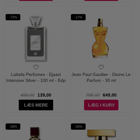
-72%
-17%
Lattafa Perfumes - Ejaazi
Jean Paul Gaultier - Divine Le
Intensive Silver - 100 ml - Edp
Parfum - 30 ml
495,00
139,00
785,00
649,00
LÆS MERE
LÆG I KURV
-39%
-26%