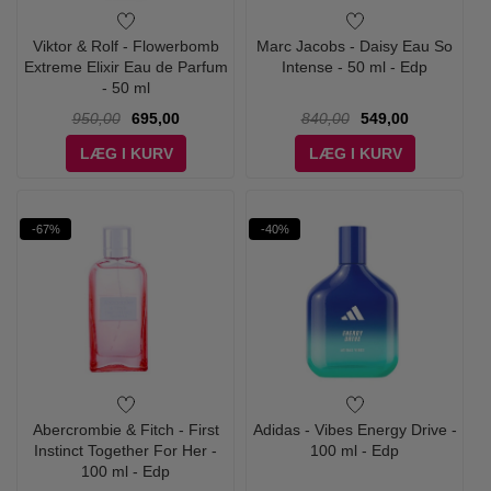
Viktor & Rolf - Flowerbomb
Marc Jacobs - Daisy Eau So
Extreme Elixir Eau de Parfum
Intense - 50 ml - Edp
- 50 ml
950,00
695,00
840,00
549,00
LÆG I KURV
LÆG I KURV
-67%
-40%
Abercrombie & Fitch - First
Adidas - Vibes Energy Drive -
Instinct Together For Her -
100 ml - Edp
100 ml - Edp