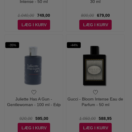
Intense - 50 ml
30 ml
1.040,00
749,00
800,00
679,00
LÆG I KURV
LÆG I KURV
-35%
-44%
Juliette Has A Gun -
Gucci - Bloom Intense Eau de
Gentlewoman - 100 ml - Edp
Parfum - 50 ml
920,00
595,00
1.050,00
588,95
LÆG I KURV
LÆG I KURV