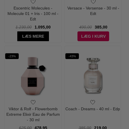
Escentric Molecules -
Versace - Versense - 30 ml -
Molecule 01 + Iris - 100 ml -
Edt
Edt
1.230,00
1.095,00
490,00
385,00
LÆS MERE
LÆG I KURV
-23%
-43%
Viktor & Rolf - Flowerbomb
Coach - Dreams - 40 ml - Edp
Extreme Elixir Eau de Parfum
- 30 ml
625,00
478,95
385,00
219,00