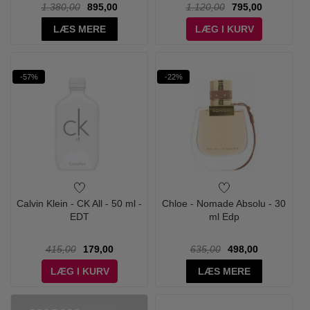
1.380,00
895,00
1.120,00
795,00
LÆS MERE
LÆG I KURV
-57%
-22%
Calvin Klein - CK All - 50 ml -
Chloe - Nomade Absolu - 30
EDT
ml Edp
415,00
179,00
635,00
498,00
LÆG I KURV
LÆS MERE