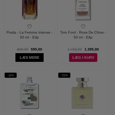
Prada - La Femme Intense -
Tom Ford - Rose De Chine -
50 ml - Edp
50 ml - Edp
840,00
595,00
1.710,00
1.395,00
LÆS MERE
LÆG I KURV
-11%
-21%