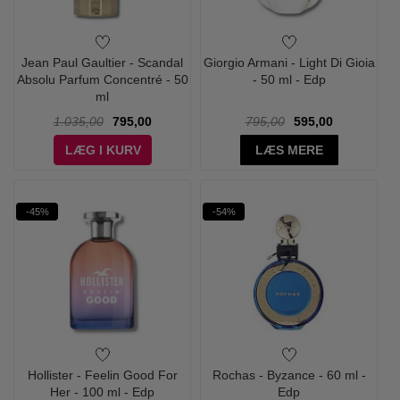
Jean Paul Gaultier - Scandal
Giorgio Armani - Light Di Gioia
Absolu Parfum Concentré - 50
- 50 ml - Edp
ml
1.035,00
795,00
795,00
595,00
LÆG I KURV
LÆS MERE
-45%
-54%
Hollister - Feelin Good For
Rochas - Byzance - 60 ml -
Her - 100 ml - Edp
Edp