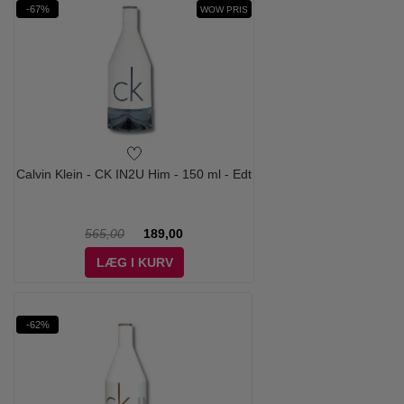
-67%
WOW PRIS
Calvin Klein - CK IN2U Him - 150 ml - Edt
565,00
189,00
LÆG I KURV
-62%