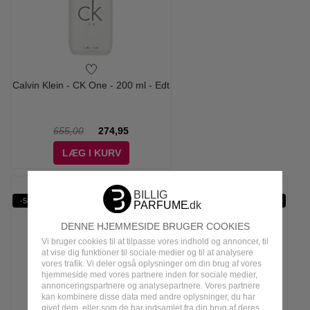
Calvin Klein - CK One - 200 ml - Edt
655,00
274,95
LÆG I KURV
-58%
WOW PRIS
DENNE HJEMMESIDE BRUGER COOKIES
Vi bruger cookies til at tilpasse vores indhold og annoncer, til
at vise dig funktioner til sociale medier og til at analysere
vores trafik. Vi deler også oplysninger om din brug af vores
hjemmeside med vores partnere inden for sociale medier,
annonceringspartnere og analysepartnere. Vores partnere
kan kombinere disse data med andre oplysninger, du har
givet dem, eller som de har indsamlet fra din brug af deres