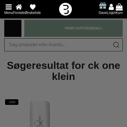
Menu
Forside
Ønskeliste
Gave
Login
Kurv
PRØV DUFTGUIDEN👉
Søgeresultat for
ck one
klein
-53%