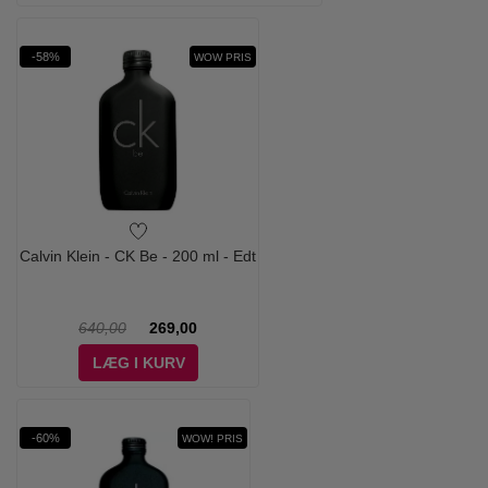
-58%
WOW PRIS
Calvin Klein - CK Be - 200 ml - Edt
640,00
269,00
LÆG I KURV
-60%
WOW! PRIS