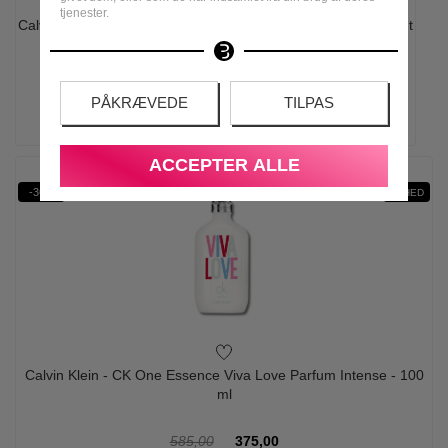
tjenester.
Calvin Klein - CK One Reflections Summer 2023 - 100 ml - Edt
470,00
198,95
PÅKRÆVEDE
TILPAS
LÆS MERE
ACCEPTER ALLE
-36%
NYHED
Calvin Klein - CK One Essence Viva Love Parfum Intense - 100
ml
585,00
375,00