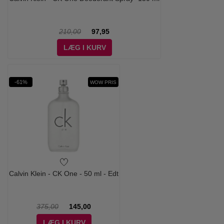
210,00
97,95
LÆG I KURV
-61%
WOW PRIS
Calvin Klein - CK One - 50 ml - Edt
375,00
145,00
LÆG I KURV