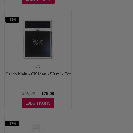
-56%
Calvin Klein - CK Man - 50 ml - Edt
395,00
175,00
LÆG I KURV
-57%