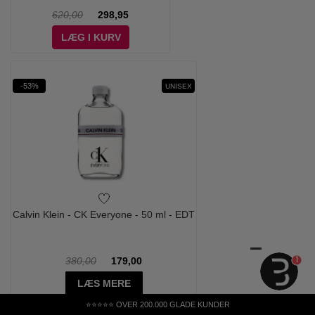
620,00
298,95
LÆG I KURV
-53%
UNISEX
Calvin Klein - CK Everyone - 50 ml - EDT
1
380,00
179,00
LÆS MERE
⭐⭐⭐⭐⭐ OVER 200.000 GLADE KUNDER