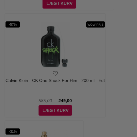
LÆG I KURV
-57%
WOW PRIS
Calvin Klein - CK One Shock For Him - 200 ml - Edt
585,00
249,00
LÆG I KURV
-31%