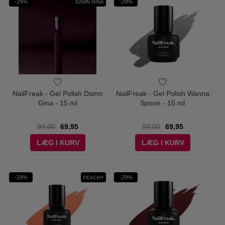
-29%
-29%
DAMN GINA
NailFreak - Gel Polish Damn
NailFreak - Gel Polish Wanna
Gina - 15 ml
Spoon - 15 ml
99,00
69,95
99,00
69,95
LÆG I KURV
LÆG I KURV
-29%
-29%
PEACHY