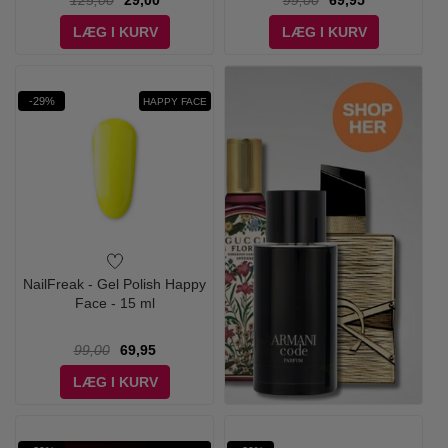
125,00
29,00
99,00
69,95
LÆG I KURV
LÆG I KURV
-29%
HAPPY FACE
NailFreak - Gel Polish Happy
Face - 15 ml
99,00
69,95
LÆG I KURV