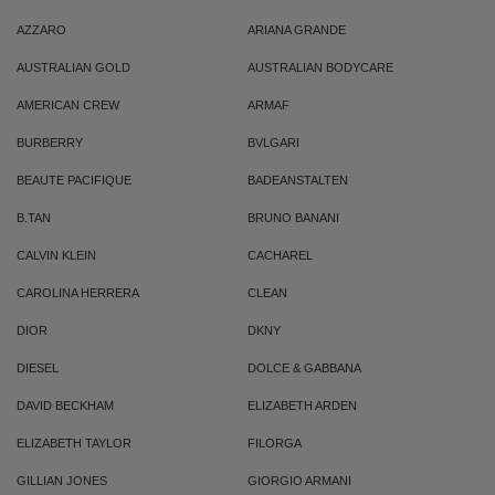
AZZARO
ARIANA GRANDE
AUSTRALIAN GOLD
AUSTRALIAN BODYCARE
AMERICAN CREW
ARMAF
BURBERRY
BVLGARI
BEAUTE PACIFIQUE
BADEANSTALTEN
B.TAN
BRUNO BANANI
CALVIN KLEIN
CACHAREL
CAROLINA HERRERA
CLEAN
DIOR
DKNY
DIESEL
DOLCE & GABBANA
DAVID BECKHAM
ELIZABETH ARDEN
ELIZABETH TAYLOR
FILORGA
GILLIAN JONES
GIORGIO ARMANI