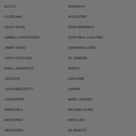
GUCCI
GIVENCHY
GUERLAIN
HOLLISTER
HUGO BOSS
IDUN MINERALS
ISABELL KRISTENSEN
JEAN PAUL GAULTIER
JIMMY CHOO
JENNIFER LOPEZ
JUICY COUTURE
JIL SANDER
KARL LAGERFELD
KENZO
LACOSTE
LANCOME
LAURA BIAGIOTTI
LANVIN
LANCASTER
MARC JACOBS
MARIA NILA
MICHAEL KORS
MOSCHINO
MONCLER
MERCEDES
M2 BEAUTE