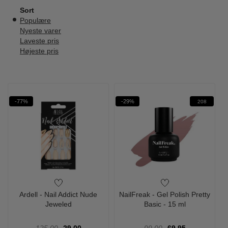
Sort
Populære
Nyeste varer
Laveste pris
Højeste pris
-77%
-29%
208
Ardell - Nail Addict Nude
NailFreak - Gel Polish Pretty
Jeweled
Basic - 15 ml