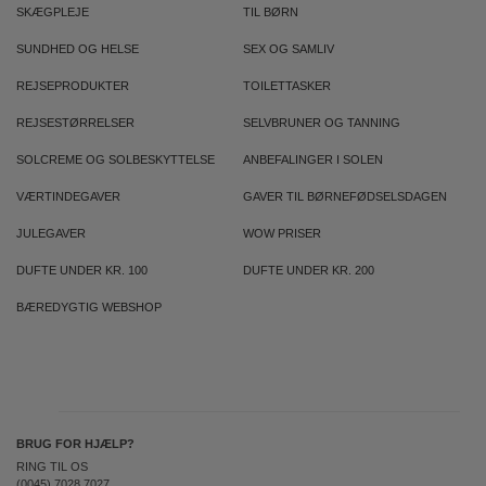
SKÆGPLEJE
TIL BØRN
SUNDHED OG HELSE
SEX OG SAMLIV
REJSEPRODUKTER
TOILETTASKER
REJSESTØRRELSER
SELVBRUNER OG TANNING
SOLCREME OG SOLBESKYTTELSE
ANBEFALINGER I SOLEN
VÆRTINDEGAVER
GAVER TIL BØRNEFØDSELSDAGEN
JULEGAVER
WOW PRISER
DUFTE UNDER KR. 100
DUFTE UNDER KR. 200
BÆREDYGTIG WEBSHOP
BRUG FOR HJÆLP?
RING TIL OS
(0045) 7028 7027