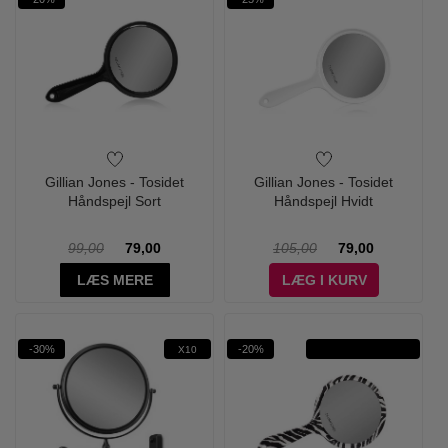
Gillian Jones - Tosidet
Gillian Jones - Tosidet
Håndspejl Sort
Håndspejl Hvidt
99,00
79,00
105,00
79,00
LÆS MERE
LÆG I KURV
-30%
-20%
X2 FORSTØRRELSE
X10