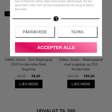
kan kombinere disse data med andre oplysninger, du har
givet dem, eller som de har indsamlet fra din brug af deres
tjenester.
-20%
-22%
X10
PÅKRÆVEDE
TILPAS
ACCEPTER ALLE
Gillian Jones - Sort Rejsespejl
Gillian Jones - Makeupspejl
X10 Forstørrelse Med
med sugekop og X10
Sugekop
forstørrelse
49,00
39,00
250,00
195,00
LÆS MERE
LÆS MERE
UDVALGT TIL DIG