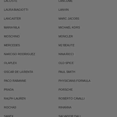
LACOSTE
LANCOME
LAURA BIAGIOTTI
LANVIN
LANCASTER
MARC JACOBS
MARIA NILA
MICHAEL KORS
MOSCHINO
MONCLER
MERCEDES
M2 BEAUTE
NARCISO RODRIGUEZ
NINA RICCI
OLAPLEX
OLD SPICE
OSCAR DE LA RENTA
PAUL SMITH
PACO RABANNE
PHYSICIANS FORMULA
PRADA
PORSCHE
RALPH LAUREN
ROBERTO CAVALLI
ROCHAS
RIHANNA
SANEX
SALVADOR DALI