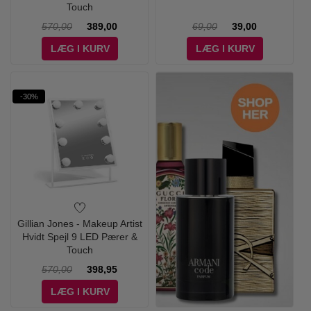
Touch
570,00
389,00
69,00
39,00
LÆG I KURV
LÆG I KURV
-30%
Gillian Jones - Makeup Artist
Hvidt Spejl 9 LED Pærer &
Touch
570,00
398,95
LÆG I KURV