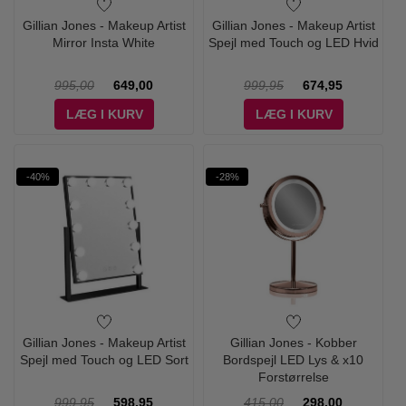
Gillian Jones - Makeup Artist
Gillian Jones - Makeup Artist
Mirror Insta White
Spejl med Touch og LED Hvid
995,00
649,00
999,95
674,95
LÆG I KURV
LÆG I KURV
-40%
-28%
Gillian Jones - Makeup Artist
Gillian Jones - Kobber
Spejl med Touch og LED Sort
Bordspejl LED Lys & x10
Forstørrelse
999,95
598,95
415,00
298,00