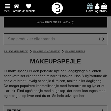
Menu
Forside
Ønskeliste
Gave
Login
Kurv
PRØV DUFTGUIDEN👉
BILLIGPARFUME.DK
MAKEUP & KOSMETIK
MAKEUPSPEJLE
MAKEUPSPEJLE
Er makeupspejl er den perfekte hjælper i dagligdagen til enten
badeværelset eller et af de mindre til tasken. Hos BilligParfume.dk
har vi et bredt udvalg at spejle til rejsen, tasken eller dagligdag.
De meget populære kosmetikspejle med forstørrelse og lys er et
klart hit. Find også spejle med sugekop, der nemt kan tages med
og hænges op hvor end du er. Se hele udvalget her.
FILTERS