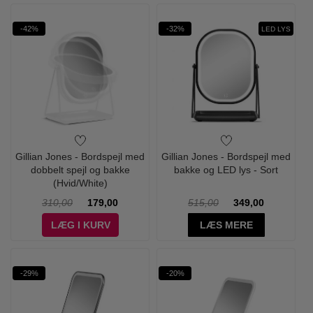
-42%
-32%
LED LYS
Gillian Jones - Bordspejl med
Gillian Jones - Bordspejl med
dobbelt spejl og bakke
bakke og LED lys - Sort
(Hvid/White)
310,00
179,00
515,00
349,00
LÆG I KURV
LÆS MERE
-29%
-20%