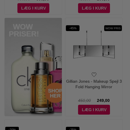
LÆG I KURV
LÆG I KURV
-45%
WOW PRIS
Gillian Jones - Makeup Spejl 3
Fold Hanging Mirror
450,00
249,00
LÆG I KURV
-20%
-25%