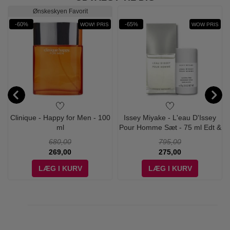
Ønskeskyen Favorit
-60%
-65%
WOW! PRIS
WOW PRIS
-
Clinique - Happy for Men - 100
Issey Miyake - L'eau D'Issey
ml
Pour Homme Sæt - 75 ml Edt &
Deodorant
680,00
795,00
269,00
275,00
LÆG I KURV
LÆG I KURV