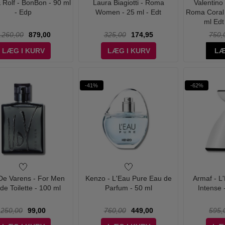
& Rolf - BonBon - 90 ml
Laura Biagiotti - Roma
Valentino
- Edp
Women - 25 ml - Edt
Roma Coral 
ml Edt
.260,00
879,00
325,00
174,95
750,
LÆG I KURV
LÆG I KURV
LÆ
-41%
-62%
 De Varens - For Men
Kenzo - L'Eau Pure Eau de
Armaf - 
de Toilette - 100 ml
Parfum - 50 ml
Intense 
250,00
99,00
760,00
449,00
595,