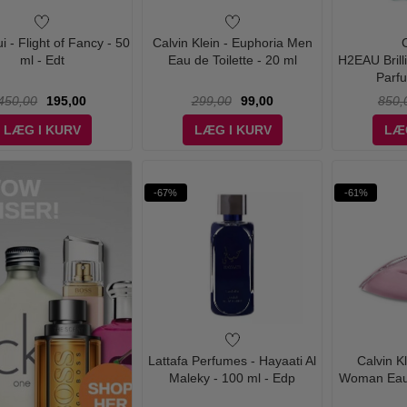
 - Flight of Fancy - 50
Calvin Klein - Euphoria Men
ml - Edt
Eau de Toilette - 20 ml
H2EAU Brill
Parfu
450,00
195,00
299,00
99,00
850,
LÆG I KURV
LÆG I KURV
LÆ
-67%
-61%
Lattafa Perfumes - Hayaati Al
Calvin K
Maleky - 100 ml - Edp
Woman Eau d