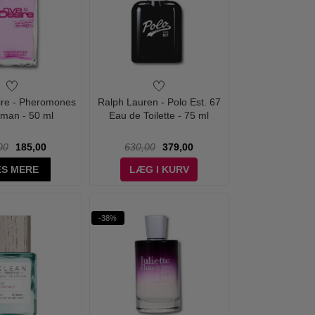
ire - Pheromones
Ralph Lauren - Polo Est. 67
man - 50 ml
Eau de Toilette - 75 ml
00
185,00
630,00
379,00
S MERE
LÆG I KURV
-38%