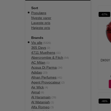
Sort
Populære
-67%
Nyeste varer
Laveste pris
Højeste pris
Brands
Vis alle
(5326)
365 Days
(2)
4711 Muelhens
(11)
Abercrombie & Fitch
(54)
DKNY 
AC Milan
(1)
Acqua Di Parma
(34)
Adidas
(23)
Afnan Perfumes
(41)
Agent Provocateur
(2)
Air Wick
(4)
Ajmal
(6)
Al Haramain
(29)
-46%
Al Wataniah
(1)
Alfa Romeo
(3)