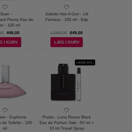
Clean -
Juliette Has A Gun - Lili
iant Peony Eau de
Fantasy - 100 ml - Edp
m - 100 ml
00
449,00
1.050,00
649,00
G I KURV
LÆG I KURV
VÆRDI 855,-
lein - Euphoria
Prada - Luna Rossa Black
e Toilette - 100
Eau de Parfum Sæt - 50 ml +
ml
10 ml Travel Spray