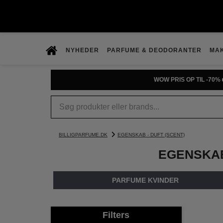
NYHEDER
PARFUME & DEODORANTER
MA
PRØV DUFTGUIDEN
BILLIGPARFUME.DK
EGENSKAB - DUFT (SCENT)
EGENSKAB
PARFUME KVINDER
Filters
1
2
3
4
5
6
7
8
9
10
11
12
13
14
15