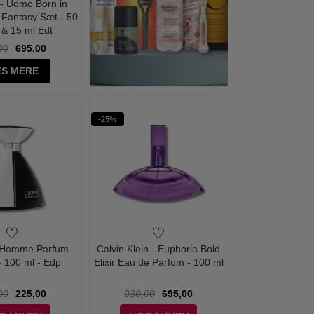
 - Uomo Born in
Fantasy Sæt - 50
 & 15 ml Edt
00
695,00
S MERE
-25%
L'Homme Parfum
Calvin Klein - Euphoria Bold
- 100 ml - Edp
Elixir Eau de Parfum - 100 ml
00
225,00
930,00
695,00