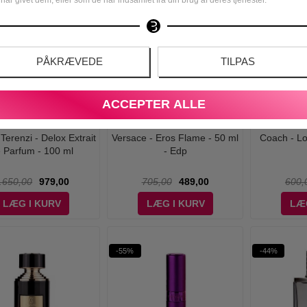
-31%
-42%
PÅKRÆVEDE
TILPAS
ACCEPTER ALLE
 Terenzi - Delox Extrait
Versace - Eros Flame - 50 ml
Coach - Lo
 Parfum - 100 ml
- Edp
.650,00
979,00
705,00
489,00
600,
LÆG I KURV
LÆG I KURV
LÆ
-55%
-44%