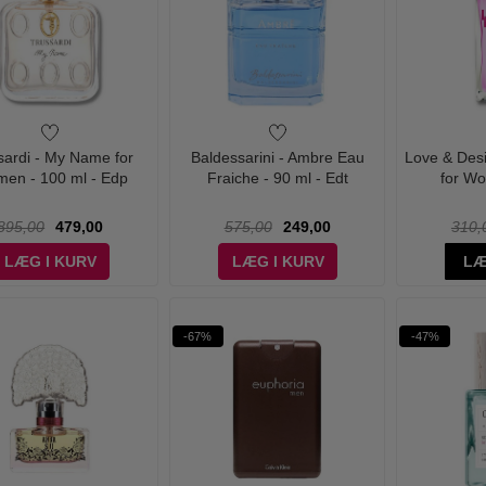
sardi - My Name for
Baldessarini - Ambre Eau
Love & Des
en - 100 ml - Edp
Fraiche - 90 ml - Edt
for Wo
895,00
479,00
575,00
249,00
310,
LÆG I KURV
LÆG I KURV
LÆ
-67%
-47%