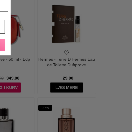
ve - 50 ml - Edp
Hermes - Terre D'Hermés Eau
de Toilette Duftprøve
00
349,00
29,00
G I KURV
LÆS MERE
-27%