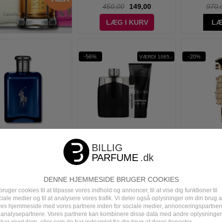
450,00
149,00
970,
LÆG I KURV
LÆ
-56%
-20%
VÆRDI 1065,-
 Lauren - Polo Blue
MontBlanc - Legend Eau de
Paco Ra
fum - 75 ml - Edp
Toilette Gaveæske - 100 ml +
Intense Ea
7,5 ml + Shower Gel
DENNE HJEMMESIDE BRUGER COOKIES
755,00
494,95
895,00
395,00
940,
bruger cookies til at tilpasse vores indhold og annoncer, til at vise dig funktioner til
LÆG I KURV
LÆS MERE
LÆ
iale medier og til at analysere vores trafik. Vi deler også oplysninger om din brug a
res hjemmeside med vores partnere inden for sociale medier, annonceringspartner
 analysepartnere. Vores partnere kan kombinere disse data med andre oplysninger
har givet dem, eller som de har indsamlet fra din brug af deres tjenester.