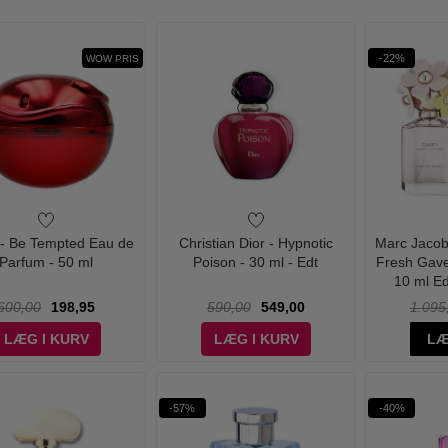
-22%
WOW PRIS
- Be Tempted Eau de
Christian Dior - Hypnotic
Marc Jacob
Parfum - 50 ml
Poison - 30 ml - Edt
Fresh Gave
10 ml Ed
600,00
198,95
590,00
549,00
1.095
LÆG I KURV
LÆG I KURV
LÆ
-57%
-40%