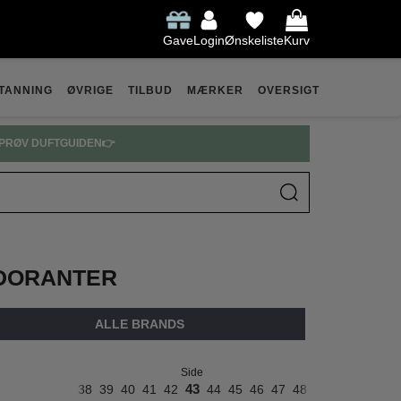
Gave
Login
Ønskeliste
Kurv
TANNING
ØVRIGE
TILBUD
MÆRKER
OVERSIGT
ARFUME SPAR OP TIL 30% 👉
ODORANTER
ALLE BRANDS
Side
4
35
36
37
38
39
40
41
42
43
44
45
46
47
48
49
50
51
52