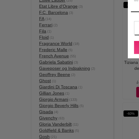
Estee Lauder
(25)
-41%
Etat Libre d'Orange
(3)
F.C. Barcelona
(3)
FA
(14)
Ferrari
(2)
Fila
(1)
Floid
(1)
Fragrance World
(18)
Frederic Malle
(5)
French Avenue
(55)
Gabriela Sabatini
Tiziana
(3)
Gaveposer og Indpakning
de
(2)
Geoffrey Beene
(2)
Ghost
(1)
1
Giardini Di Toscana
(1)
Gillian Jones
(1)
Giorgio Armani
(133)
Giorgio Beverly Hills
(5)
Gisada
(4)
-60%
Givenchy
(63)
Gloria Vanderbilt
(11)
Goldfield & Banks
(5)
Gosh
(21)