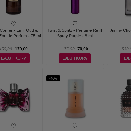
 Corner - Emir Oud &
Twist & Spritz - Perfume Refill
Jimmy Choo
 Eau de Parfum - 75 ml
Spray Purple - 8 ml
450,00
179,00
175,00
79,00
530,
LÆG I KURV
LÆG I KURV
LÆ
-46%