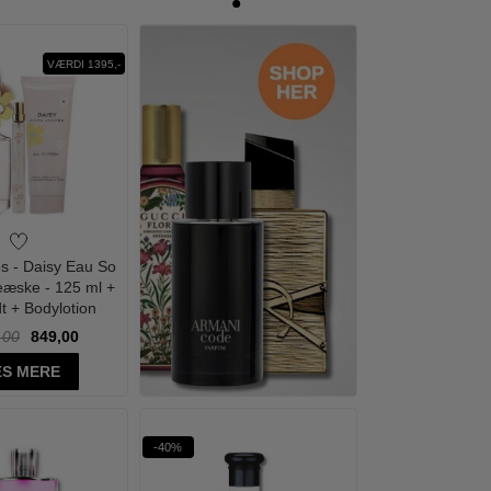
VÆRDI 1395,-
s - Daisy Eau So
æske - 125 ml +
t + Bodylotion
,00
849,00
S MERE
-40%