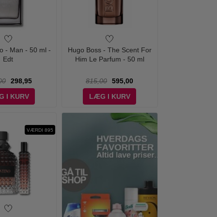
 - Man - 50 ml -
Hugo Boss - The Scent For
Edt
Him Le Parfum - 50 ml
00
298,95
815,00
595,00
G I KURV
LÆG I KURV
VÆRDI 895