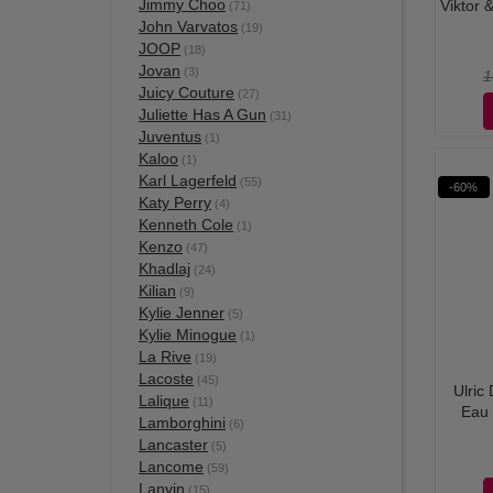
Jimmy Choo
Viktor 
(71)
John Varvatos
(19)
JOOP
(18)
Jovan
(3)
1
Juicy Couture
(27)
Juliette Has A Gun
(31)
Juventus
(1)
Kaloo
(1)
Karl Lagerfeld
(55)
-60%
Katy Perry
(4)
Kenneth Cole
(1)
Kenzo
(47)
Khadlaj
(24)
Kilian
(9)
Kylie Jenner
(5)
Kylie Minogue
(1)
La Rive
(19)
Lacoste
(45)
Ulric
Lalique
(11)
Eau 
Lamborghini
(6)
Lancaster
(5)
Lancome
(59)
Lanvin
(15)