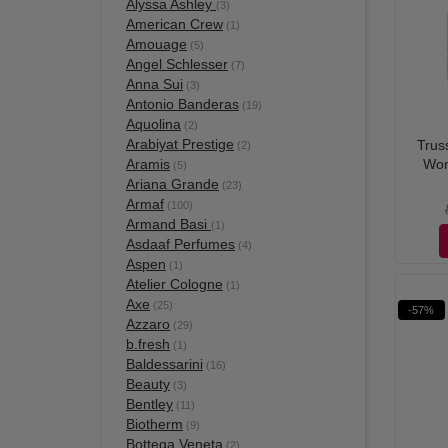
Alyssa Ashley
(3)
American Crew
(1)
Amouage
(5)
Angel Schlesser
(7)
Anna Sui
(3)
Antonio Banderas
(19)
Aquolina
(2)
Arabiyat Prestige
Trus
(2)
Aramis
Wom
(5)
Ariana Grande
(23)
Armaf
(100)
Armand Basi
(1)
Asdaaf Perfumes
(4)
Aspen
(1)
Atelier Cologne
(1)
Axe
(25)
-57%
Azzaro
(29)
b.fresh
(1)
Baldessarini
(16)
Beauty
(3)
Bentley
(11)
Biotherm
(9)
Bottega Veneta
(2)