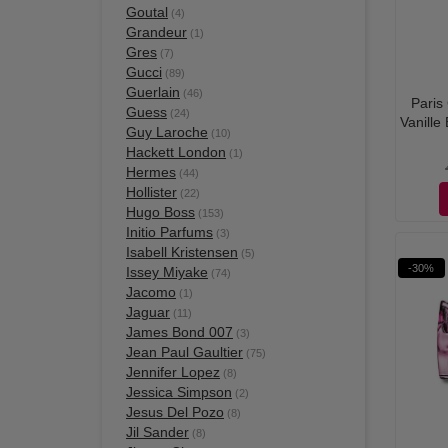
Goutal
(4)
Grandeur
(1)
Gres
(7)
Gucci
(89)
Guerlain
(46)
Paris
Guess
(24)
Vanille
Guy Laroche
(10)
Hackett London
(1)
Hermes
(44)
Hollister
(22)
Hugo Boss
(153)
Initio Parfums
(3)
Isabell Kristensen
(5)
-30%
Issey Miyake
(74)
Jacomo
(1)
Jaguar
(11)
James Bond 007
(3)
Jean Paul Gaultier
(75)
Jennifer Lopez
(8)
Jessica Simpson
(2)
Jesus Del Pozo
(8)
Jil Sander
(8)