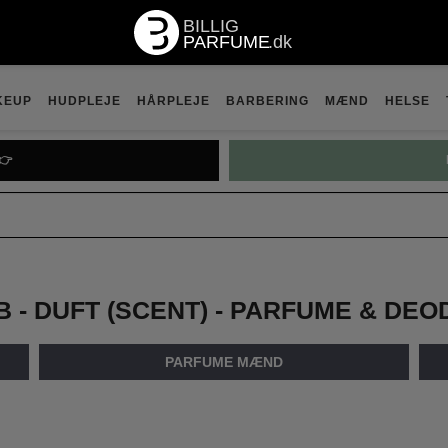
KEUP
HUDPLEJE
HÅRPLEJE
BARBERING
MÆND
HELSE

PRADA P
 - DUFT (SCENT) - PARFUME & DE
PARFUME MÆND
16
17
18
19
20
21
22
23
24
25
26
27
28
29
30
31
32
33
3