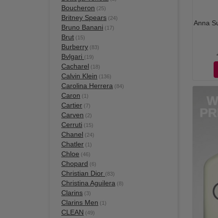
Boucheron
(25)
Britney Spears
(24)
Anna Sui
Bruno Banani
(17)
Brut
(15)
Burberry
(83)
Bvlgari
(19)
Cacharel
(18)
Calvin Klein
(136)
Carolina Herrera
(84)
Caron
(1)
Cartier
(7)
Carven
(2)
Cerruti
(15)
Chanel
(24)
Chatler
(1)
Chloe
(46)
Chopard
(6)
Christian Dior
(83)
Christina Aguilera
(8)
Clarins
(3)
Clarins Men
(1)
CLEAN
(49)