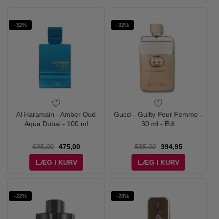
-32%
-32%
Al Haramain - Amber Oud
Gucci - Guilty Pour Femme -
Aqua Dubai - 100 ml
30 ml - Edt
695,00
475,00
585,00
394,95
LÆG I KURV
LÆG I KURV
-22%
-28%