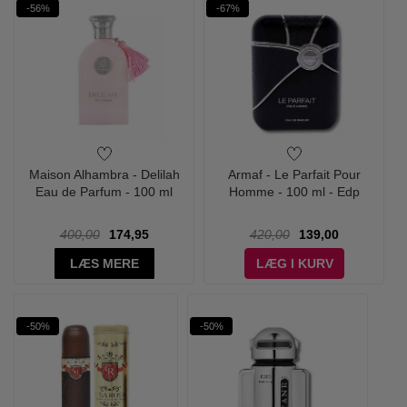
-56%
-67%
Maison Alhambra - Delilah
Armaf - Le Parfait Pour
Eau de Parfum - 100 ml
Homme - 100 ml - Edp
400,00
174,95
420,00
139,00
LÆS MERE
LÆG I KURV
-50%
-50%