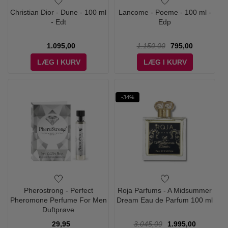
Christian Dior - Dune - 100 ml
Lancome - Poeme - 100 ml -
- Edt
Edp
1.095,00
1.150,00
795,00
LÆG I KURV
LÆG I KURV
-34%
Pherostrong - Perfect
Roja Parfums - A Midsummer
Pheromone Perfume For Men
Dream Eau de Parfum 100 ml
Duftprøve
29,95
3.045,00
1.995,00