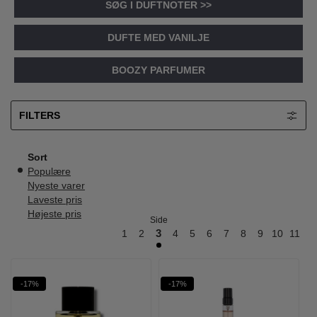
SØG I DUFTNOTER >>
DUFTE MED VANILJE
BOOZY PARFUMER
FILTERS
Sort
Populære
Nyeste varer
Laveste pris
Højeste pris
Side
1
2
3
4
5
6
7
8
9
10
11
-17%
-17%