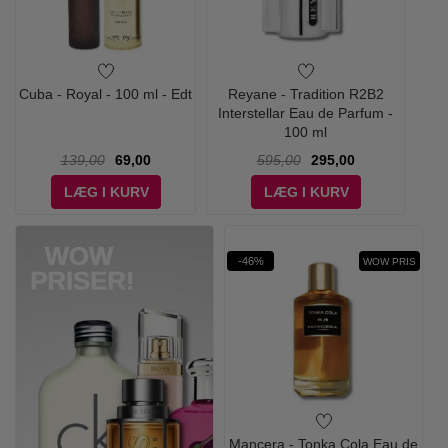
Cuba - Royal - 100 ml - Edt
Reyane - Tradition R2B2
Interstellar Eau de Parfum -
100 ml
139,00
69,00
595,00
295,00
LÆG I KURV
LÆG I KURV
-46%
WOW PRIS
Mancera - Tonka Cola Eau de