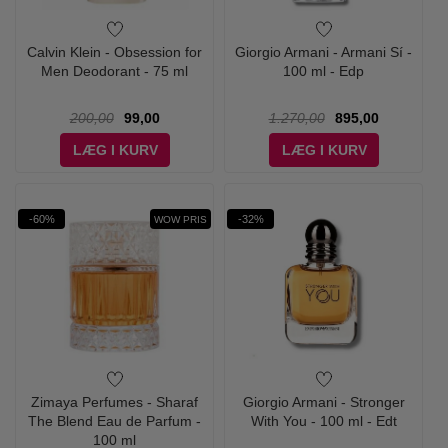
Calvin Klein - Obsession for
Giorgio Armani - Armani Sí -
Men Deodorant - 75 ml
100 ml - Edp
200,00
99,00
1.270,00
895,00
LÆG I KURV
LÆG I KURV
-60%
-32%
WOW PRIS
Zimaya Perfumes - Sharaf
Giorgio Armani - Stronger
The Blend Eau de Parfum -
With You - 100 ml - Edt
100 ml