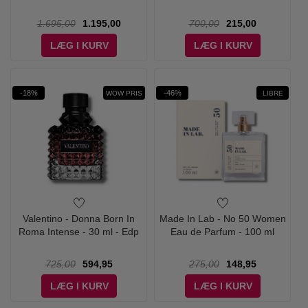
1.695,00
1.195,00
700,00
215,00
LÆG I KURV
LÆG I KURV
-18%
-46%
WOW PRIS
LIBRE
Valentino - Donna Born In
Made In Lab - No 50 Women
Roma Intense - 30 ml - Edp
Eau de Parfum - 100 ml
725,00
594,95
275,00
148,95
LÆG I KURV
LÆG I KURV