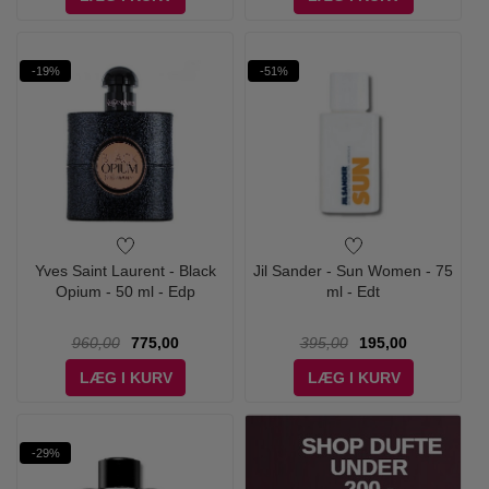
-19%
-51%
Yves Saint Laurent - Black
Jil Sander - Sun Women - 75
Opium - 50 ml - Edp
ml - Edt
960,00
775,00
395,00
195,00
LÆG I KURV
LÆG I KURV
-29%