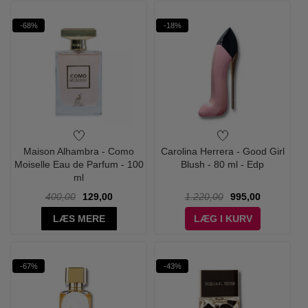
-68%
-18%
Maison Alhambra - Como
Carolina Herrera - Good Girl
Moiselle Eau de Parfum - 100
Blush - 80 ml - Edp
ml
400,00
129,00
1.220,00
995,00
LÆS MERE
LÆG I KURV
-67%
-43%