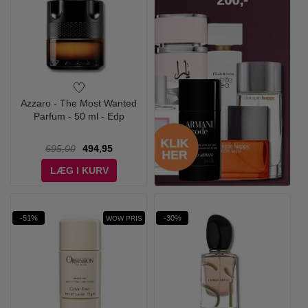
Azzaro - The Most Wanted
Parfum - 50 ml - Edp
695,00
494,95
LÆG I KURV
-51%
-30%
WOW PRIS