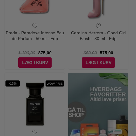
Prada - Paradoxe Intense Eau
Carolina Herrera - Good Girl
de Parfum - 50 ml - Edp
Blush - 30 ml - Edp
1.100,00
875,00
660,00
575,00
LÆG I KURV
LÆG I KURV
-13%
WOW PRIS