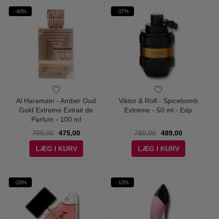
-40%
-37%
Al Haramain - Amber Oud
Viktor & Rolf - Spicebomb
Gold Extreme Extrait de
Extreme - 50 ml - Edp
Parfum - 100 ml
795,00
475,00
780,00
489,00
LÆG I KURV
LÆG I KURV
-20%
-13%