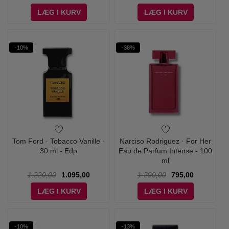
LÆG I KURV
LÆG I KURV
-10%
-38%
Tom Ford - Tobacco Vanille -
Narciso Rodriguez - For Her
30 ml - Edp
Eau de Parfum Intense - 100
ml
1.220,00
1.095,00
1.290,00
795,00
LÆG I KURV
LÆG I KURV
-10%
-13%