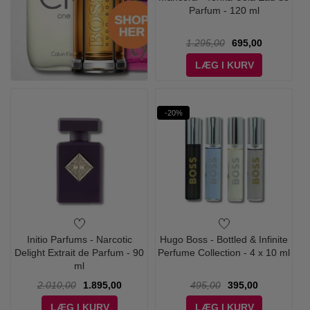
Parfum - 120 ml
1.295,00
695,00
LÆG I KURV
-20%
Initio Parfums - Narcotic
Hugo Boss - Bottled & Infinite
Delight Extrait de Parfum - 90
Perfume Collection - 4 x 10 ml
ml
2.010,00
1.895,00
495,00
395,00
LÆG I KURV
LÆG I KURV