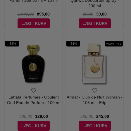
Parfum Sæt 50 ml + 10 ml
Qahwa Deodorant Spray -
200 ml
1.040,00
895,00
99,00
39,00
LÆG I KURV
LÆG I KURV
-68%
-51%
WOW PRIS
Lattafa Perfumes - Opulent
Armaf - Club de Nuit Woman -
Oud Eau de Parfum - 100 ml
105 ml - Edp
400,00
129,00
500,00
245,00
LÆG I KURV
LÆG I KURV