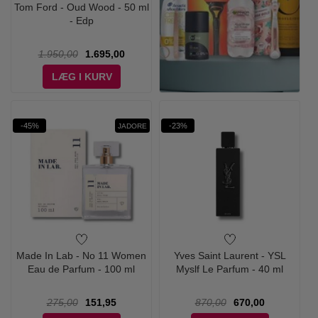
Tom Ford - Oud Wood - 50 ml
- Edp
1.950,00
1.695,00
LÆG I KURV
-45%
-23%
JADORE
Made In Lab - No 11 Women
Yves Saint Laurent - YSL
Eau de Parfum - 100 ml
Myslf Le Parfum - 40 ml
275,00
151,95
870,00
670,00