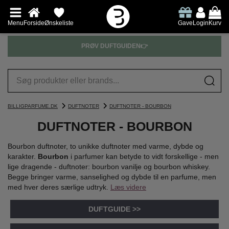
Menu
Forside
Ønskeliste
Gave
Login
Kurv
PRØV DUFTGUIDEN👉
BILLIGPARFUME.DK
DUFTNOTER
DUFTNOTER - BOURBON
DUFTNOTER - BOURBON
Bourbon duftnoter, to unikke duftnoter med varme, dybde og
karakter.
Bourbon
i parfumer kan betyde to vidt forskellige - men
lige dragende - duftnoter: bourbon vanilje og bourbon whiskey.
Begge bringer varme, sanselighed og dybde til en parfume, men
med hver deres særlige udtryk.
Læs videre
DUFTGUIDE >>