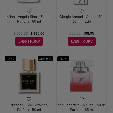
Kilian - Angels Share Eau de
Giorgio Armani - Armani Sí -
Parfum - 50 ml
30 ml - Edp
1.995,00
1.695,00
650,00
498,95
LÆG I KURV
LÆG I KURV
-29%
-69%
WOW PRIS
Nishane - Ani Extrait de
Karl Lagerfeld - Rouge Eau de
Parfum - 50 ml
Parfum - 85 ml