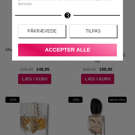
tjenester.
PÅKRÆVEDE
TILPAS
ACCEPTER ALLE
Made In Lab - No 102 Women
French Avenue - Cocoa
Eau de Parfum - 100 ml
Morado Eau de Parfum - 100
ml
275,00
148,95
500,00
198,95
LÆG I KURV
LÆG I KURV
-15%
-23%
WOW PRIS