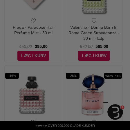
Prada - Paradoxe Hair
Valentino - Donna Born In
Perfume Mist - 30 ml
Roma Green Stravaganza -
30 ml - Edp
450,00
395,00
670,00
565,00
LÆG I KURV
LÆG I KURV
-16%
-28%
WOW PRIS
1
⭐⭐⭐⭐⭐ OVER 200.000 GLADE KUNDER
Valentino - Donna Born In
Giorgio Armani - My Way Eau