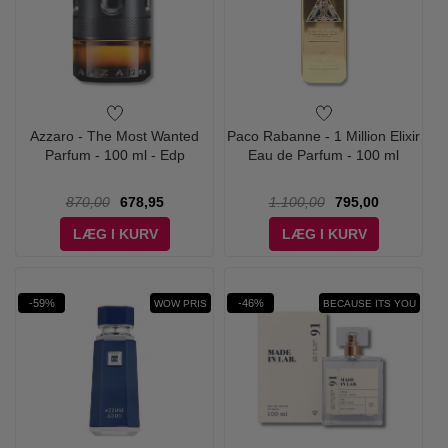
Azzaro - The Most Wanted
Paco Rabanne - 1 Million Elixir
Parfum - 100 ml - Edp
Eau de Parfum - 100 ml
870,00
678,95
1.100,00
795,00
LÆG I KURV
LÆG I KURV
-59%
-46%
WOW PRIS
BECAUSE ITS YOU