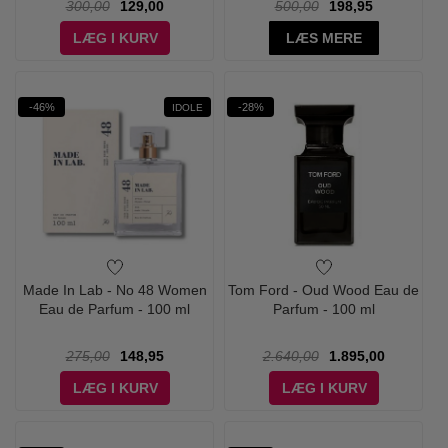
300,00
129,00
500,00
198,95
LÆG I KURV
LÆS MERE
-46%
-28%
IDOLE
Made In Lab - No 48 Women
Tom Ford - Oud Wood Eau de
Eau de Parfum - 100 ml
Parfum - 100 ml
275,00
148,95
2.640,00
1.895,00
LÆG I KURV
LÆG I KURV