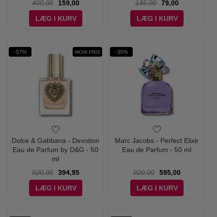
400,00
159,00
145,00
79,00
LÆG I KURV
LÆG I KURV
-57%
-35%
WOW PRIS
Dolce & Gabbana - Devotion
Marc Jacobs - Perfect Elixir
Eau de Parfum by D&G - 50
Eau de Parfum - 50 ml
ml
920,00
394,95
920,00
595,00
LÆG I KURV
LÆG I KURV